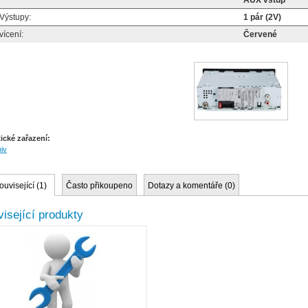
AUX vstup
Výstupy:
1 pár (2V)
ícení:
Červené
ické zařazení:
iv
ouvisející (
1
)
Často přikoupeno
Dotazy a komentáře (
0
)
isející produkty