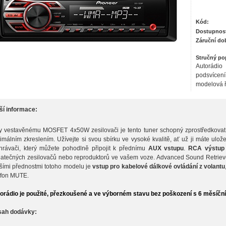
Kód:
Dostupnos
Záruční do
Stručný po
Autorád
podsvícen
modelová ř
ší informace:
y vestavěnému MOSFET 4x50W zesilovači je tento tuner schopný zprostředkovat
imálním zkreslením. Užívejte si svou sbírku ve vysoké kvalitě, ať už ji máte ulo
hrávači, který můžete pohodlně připojit k přednímu
AUX vstupu
.
RCA výstup
atečných zesilovačů nebo reproduktorů ve vašem voze. Advanced Sound Retrieve
šími přednostmi totoho modelu je
vstup pro kabelové dálkové ovládání z volantu
efon MUTE.
orádio je použité, přezkoušené a ve výborném stavu bez poškození s 6 měsíční
ah dodávky: