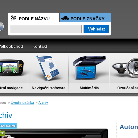
PODLE NÁZVU
PODLE ZNAČKY
Velkoobchod
Kontakt
ární navigace
Navigační software
Multimédia
Ozvučení a
ace:
»
Úvodní stránka
»
Archiv
chiv
Auto
STALUJEME
ITÉ