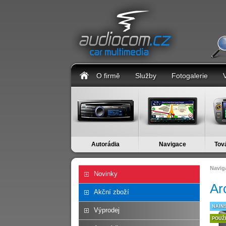
O firmě
Služby
Fotogalerie
Autorádia
Navigace
Tov
Navig
Novinky
Ar
Akční zboží
NAIN
Výprodej
POUŽ