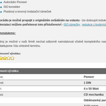
Autorádio Pioneer
ISO konektor
Plastový a kovový instalační rámeček
orádio je možné propojit s originálním ovládáním na volantu
- lze dokoupit reduk
 instalaci můžete potřebovat toto příslušenství -
ISO rámečky
,
redukce z tovární
nstalujeme:
stroj je možné v naši firmě nechat odborně nainstalovat včetně kompletního nast
taktujeme Vás ohledně termínu.
nocení výrobku:
tnosti výrobku
ka:
Pioneer
ost:
1 DIN
n:
4 x 50 Watt
va:
CD mechanika
Odnímatelný pan