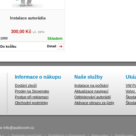
Instalace autorádia
300,00 Kč
vč. DPH
:
1000
Skladem
Detail
Informace o nákupu
Naše služby
Ukáz
Dodání zboží
Instalace na počkání
VW Pa
Prodej na Slovensko
Aktualizace navigací
Volvo
Postup při reklamaci
Odblokování autorádií
Škoda 
Obchodní podmínky
Aktivace obrazu za jízdy
Škoda
se
info@audiocom.cz
.
a.s.
|
Podmínky používání
|
Prohlášení o přístupnosti
|
Mapa webu
|
Napište nám