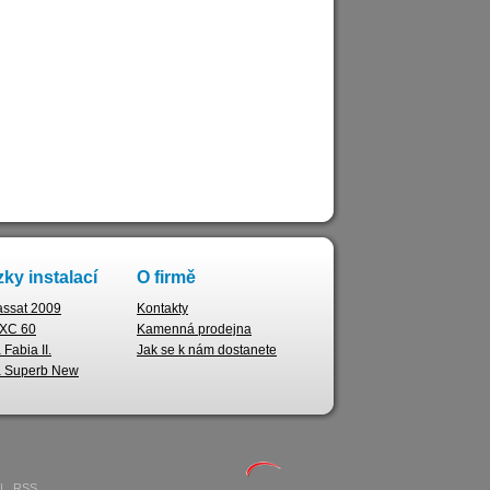
ky instalací
O firmě
ssat 2009
Kontakty
 XC 60
Kamenná prodejna
Fabia II.
Jak se k nám dostanete
 Superb New
|
RSS