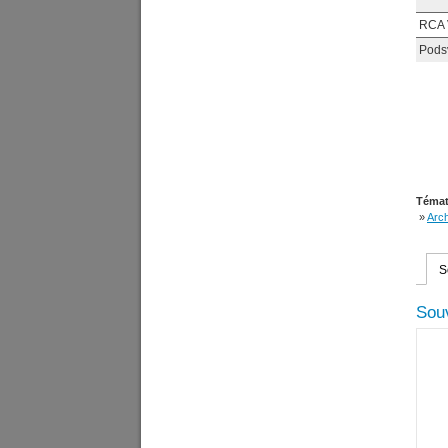
RCA 
Podsv
Témat
»
Arch
S
Souv