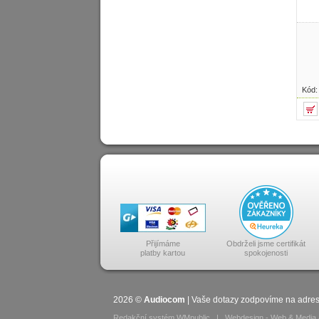
Kód
Přijímáme
Obdrželi jsme certifikát
platby kartou
spokojenosti
2026
©
Audiocom
| Vaše dotazy zodpovíme na adre
Redakční systém WMpublic
|
Webdesign - Web & Media 