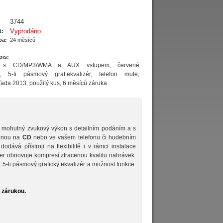
3744
Vyprodáno
t:
ba:
24 měsíců
pis:
io s CD/MP3/WMA a AUX vstupem, červené
í, 5-ti pásmový graf.ekvalizér, telefon mute,
ada 2013, použitý kus, 6 měsíců záruka
 mohutný zvukový výkon s detailním podáním a s
ženou na
CD
nebo ve vašem telefonu či hudebním
dodává přístroji na flexibilitě i v rámci instalace
r obnovuje kompresí ztracenou kvalitu nahrávek.
, 5-ti pásmový grafický ekvalizér a možnost funkce:
 zárukou.