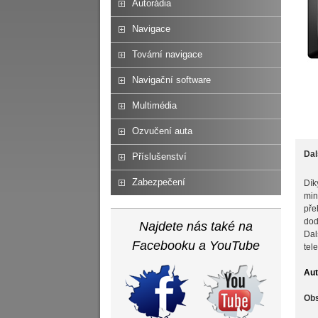
Autorádia
Navigace
Tovární navigace
Navigační software
Multimédia
Ozvučení auta
Dal
Příslušenství
Zabezpečení
Dík
min
pře
dod
Najdete nás také na
Dal
Facebooku a YouTube
tel
Aut
Obs