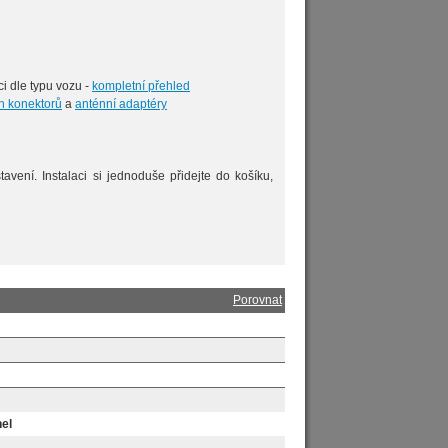
ci dle typu vozu -
kompletní přehled
ch konektorů
a
anténní adaptéry
avení. Instalaci si jednoduše přidejte do košíku,
Porovnat
el