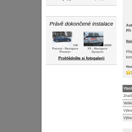
Právě dokončené instalace
Aut
Při
Nai
VW
BMW
Passat - Navigace
X5 - Navigace
Pří
Pioneer
Dynavin
kon
Prohlédněte si fotogalerii
Hod
Vlas
Znač
Velik
Výko
Výba