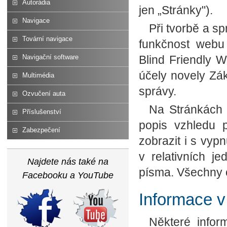
Autorádia
jen „Stránky").
Navigace
Při tvorbě a s
Tovární navigace
funkčnost webu 
Navigační software
Blind Friendly 
účely novely Zá
Multimédia
správy.
Ozvučení auta
Na Stránkách 
Příslušenství
popis vzhledu 
Zabezpečení
zobrazit i s vyp
v relativních j
Najdete nás také na
písma. Všechny 
Facebooku a YouTube
Informace v
Některé info