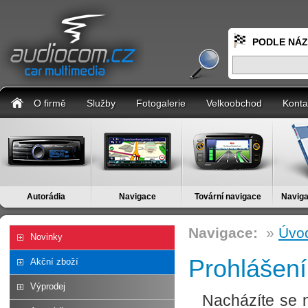
PODLE NÁ
O firmě
Služby
Fotogalerie
Velkoobchod
Konta
Autorádia
Navigace
Tovární navigace
Naviga
Navigace:
»
Úvod
Novinky
Prohlášení
Akční zboží
Výprodej
Nacházíte se n