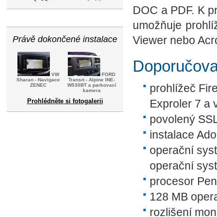
DOC a PDF. K pro
umožňuje prohlí
Viewer nebo Acr
Právě dokončené instalace
Doporučovan
VW
FORD
Sharan - Navigace
Transit - Alpine INE-
prohlížeč Fire
ZENEC
W530BT a parkovací
kamera
Prohlédněte si fotogalerii
Exproler 7 a 
povolený SSL 
instalace Ad
operační syst
operační sys
procesor Pen
128 MB opera
rozlišení mon