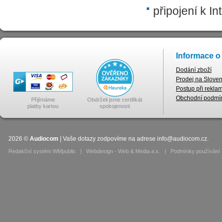
připojení k In
Informace o
Dodání zboží
Prodej na Slove
Postup při rekla
Obchodní podmí
Přijímáme
Obdrželi jsme certifikát
platby kartou
spokojenosti
2026
©
Audiocom
| Vaše dotazy zodpovíme na adrese
info@audiocom.cz
.
Redakční systém WMpublic
|
Webdesign - Web & Media a.s.
|
Podmínky používání