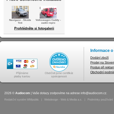
Navigace - Škoda
Volkswagen Caddy -
Yeti
zadní repro
Prohlédněte si fotogalerii
Informace o
Dodání zboží
Prodej na Slove
Postup při rekla
Obchodní podmí
Přijímáme
Obdrželi jsme certifikát
platby kartou
spokojenosti
2026
©
Audiocom
| Vaše dotazy zodpovíme na adrese
info@audiocom.cz
.
Redakční systém WMpublic
|
Webdesign - Web & Media a.s.
|
Podmínky používání