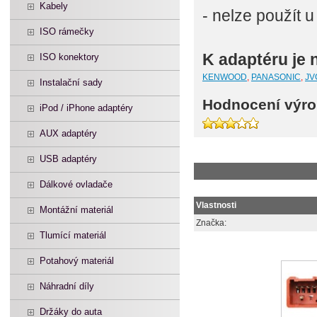
Kabely
- nelze použít
ISO rámečky
K adaptéru je 
ISO konektory
KENWOOD
,
PANASONIC
,
JV
Instalační sady
Hodnocení výro
iPod / iPhone adaptéry
AUX adaptéry
USB adaptéry
Dálkové ovladače
Vlastnosti
Montážní materiál
Značka:
Tlumící materiál
Potahový materiál
Náhradní díly
Držáky do auta