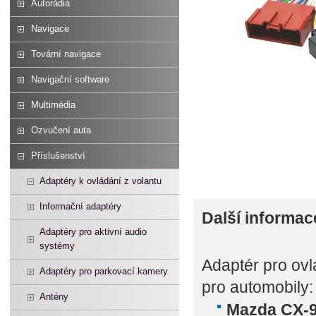
Autorádia
Navigace
Tovární navigace
Navigační software
Multimédia
Ozvučení auta
Příslušenství
Adaptéry k ovládání z volantu
Informační adaptéry
Další informac
Adaptéry pro aktivní audio
systémy
Adaptér pro ovl
Adaptéry pro parkovací kamery
pro automobily:
Antény
Mazda CX-