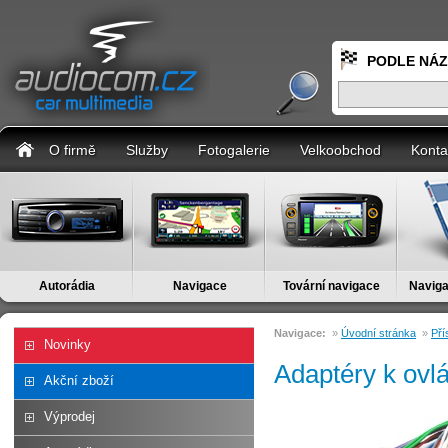
PODLE NÁ
O firmě
Služby
Fotogalerie
Velkoobchod
Konta
Autorádia
Navigace
Tovární navigace
Naviga
Navigace:
»
Úvodní stránka
»
Pří
Novinky
Adaptéry k ovlá
Akční zboží
Výprodej