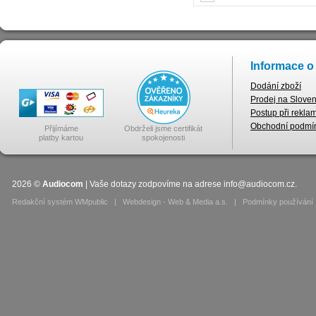
Informace o
Dodání zboží
Prodej na Slove
Postup při rekla
Obchodní podmí
Přijímáme
Obdrželi jsme certifikát
platby kartou
spokojenosti
2026
©
Audiocom
| Vaše dotazy zodpovíme na adrese
info@audiocom.cz
.
Redakční systém WMpublic
|
Webdesign - Web & Media a.s.
|
Podmínky používání