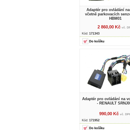
Adaptér pro ovládání na
včetně parkovacích sen
HBM01
2 860,00 Kč
vč. D
Kód:
171343
Adaptér pro ovládání na v
- RENAULT SRNJ0
990,00 Kč
vč. DP
Kód:
171952