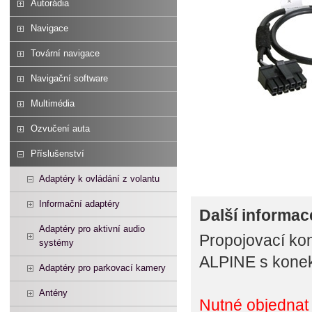
Autorádia
Navigace
Tovární navigace
Navigační software
Multimédia
Ozvučení auta
Příslušenství
Adaptéry k ovládání z volantu
Informační adaptéry
Další informac
Adaptéry pro aktivní audio
Propojovací kon
systémy
ALPINE s konek
Adaptéry pro parkovací kamery
Antény
Nutné objednat 