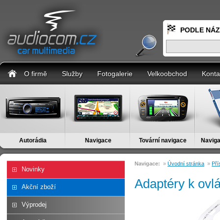
PODLE NÁ
O firmě
Služby
Fotogalerie
Velkoobchod
Konta
Autorádia
Navigace
Tovární navigace
Naviga
Navigace:
»
Úvodní stránka
»
Pří
Novinky
Adaptéry k ovlá
Akční zboží
Výprodej