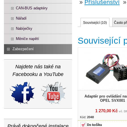
»
Příslušenství
CAN-BUS adaptéry
Nářadí
Související (
10
)
Často p
Nabíječky
Související 
Měniče napětí
Zabezpečení
Najdete nás také na
Facebooku a YouTube
Adaptér pro ovládání na
OPEL SVX001
1 270,00 Kč
vč. D
Kód:
2048
Právě dokončené instalace