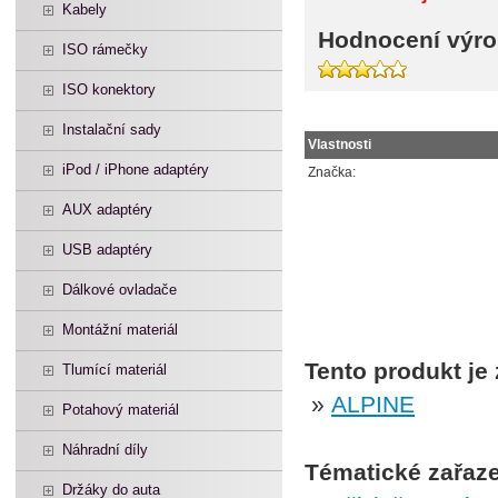
Kabely
Hodnocení výro
ISO rámečky
ISO konektory
Instalační sady
Vlastnosti
iPod / iPhone adaptéry
Značka:
AUX adaptéry
USB adaptéry
Dálkové ovladače
Montážní materiál
Tento produkt je
Tlumící materiál
»
ALPINE
Potahový materiál
Náhradní díly
Tématické zařaze
Držáky do auta