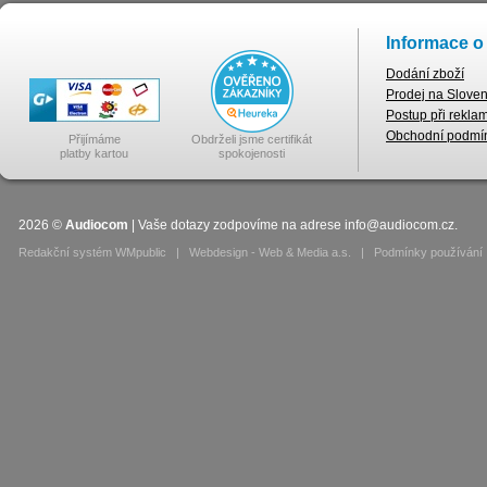
Informace o
Dodání zboží
Prodej na Slove
Postup při rekla
Obchodní podmí
Přijímáme
Obdrželi jsme certifikát
platby kartou
spokojenosti
2026
©
Audiocom
| Vaše dotazy zodpovíme na adrese
info@audiocom.cz
.
Redakční systém WMpublic
|
Webdesign - Web & Media a.s.
|
Podmínky používání