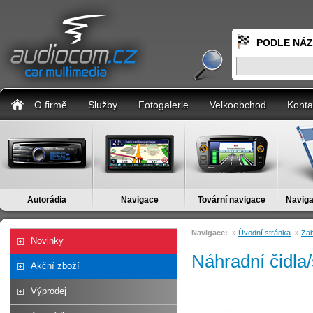
PODLE NÁ
O firmě
Služby
Fotogalerie
Velkoobchod
Konta
Autorádia
Navigace
Tovární navigace
Naviga
Navigace:
»
Úvodní stránka
»
Za
Novinky
Náhradní čidla/
Akční zboží
Výprodej