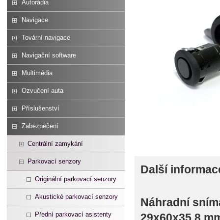
Autorádia
Navigace
Tovární navigace
Navigační software
Multimédia
Ozvučení auta
Příslušenství
Zabezpečení
Centrální zamykání
Parkovací senzory
Další informac
Originální parkovací senzory
Akustické parkovací senzory
Náhradní sním
Přední parkovací asistenty
29x60x35,8 mm