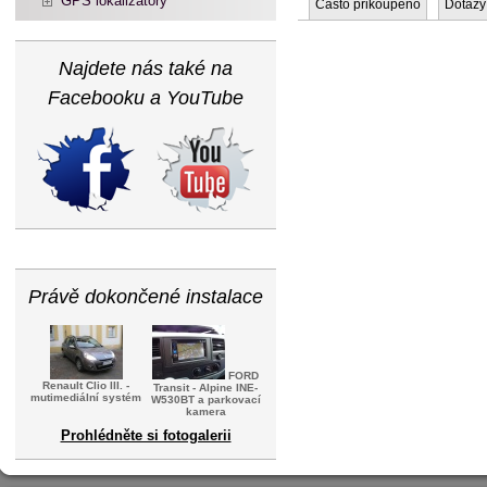
GPS lokalizátory
Často přikoupeno
Dotazy
Najdete nás také na
Facebooku a YouTube
Právě dokončené instalace
FORD
Renault Clio III. -
Transit - Alpine INE-
mutimediální systém
W530BT a parkovací
kamera
Prohlédněte si fotogalerii