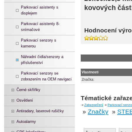
kovových částí
Parkovací asistenty s
displejem
Parkovací asistenty 8-
Hodnocení výro
snímačové
Parkovací senzory s
kamerou
Náhradní čidla/senzory a
příslušenství
Vlastnosti
Parkovací senzory se
zobrazením na OEM navigaci
Značka:
Černé skříňky
Tématické zařaze
Osvětlení
»
Zabezpečení
»
Parkovací senzo
»
Značky
»
STE
Antiradary, laserové rušičky
Autoalarmy