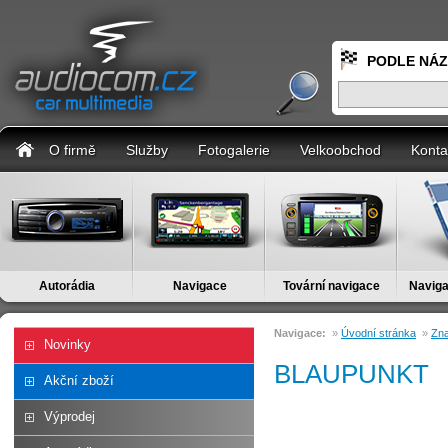
PODLE NÁ
O firmě
Služby
Fotogalerie
Velkoobchod
Konta
Autorádia
Navigace
Tovární navigace
Naviga
Navigace:
»
Úvodní stránka
»
Zn
Novinky
BLAUPUNKT
Akční zboží
Výprodej