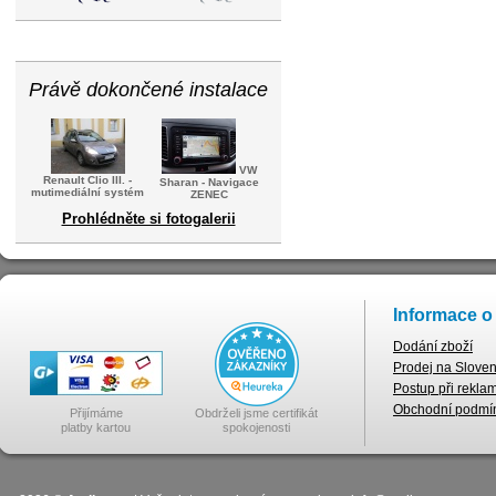
Právě dokončené instalace
VW
Renault Clio III. -
Sharan - Navigace
mutimediální systém
ZENEC
Prohlédněte si fotogalerii
Informace o
Dodání zboží
Prodej na Slove
Postup při rekla
Obchodní podmí
Přijímáme
Obdrželi jsme certifikát
platby kartou
spokojenosti