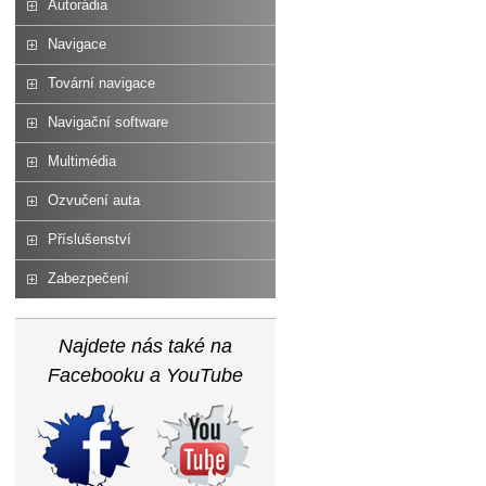
Autorádia
Navigace
Tovární navigace
Navigační software
Multimédia
Ozvučení auta
Příslušenství
Zabezpečení
Najdete nás také na
Facebooku a YouTube