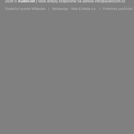
2026
©
Audiocom
| Vaše dotazy zodpovíme na adrese
info@audiocom.cz
.
Redakční systém WMpublic
|
Webdesign - Web & Media a.s.
|
Podmínky používání