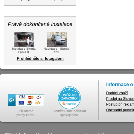
Právě dokončené instalace
Instalace Škoda
Navigace - Škoda
Fabia II
Yeti
Prohlédněte si fotogalerii
Informace o
Dodání zboží
Prodej na Slove
Postup při rekla
Obchodní podmí
Přijímáme
Obdrželi jsme certifikát
platby kartou
spokojenosti