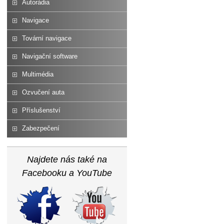
Autorádia
Navigace
Tovární navigace
Navigační software
Multimédia
Ozvučení auta
Příslušenství
Zabezpečení
Najdete nás také na
Facebooku a YouTube