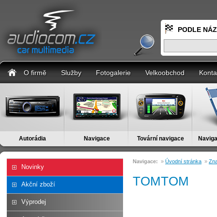
PODLE NÁ
O firmě
Služby
Fotogalerie
Velkoobchod
Konta
Autorádia
Navigace
Tovární navigace
Naviga
Navigace:
»
Úvodní stránka
»
Zn
Novinky
TOMTOM
Akční zboží
Výprodej