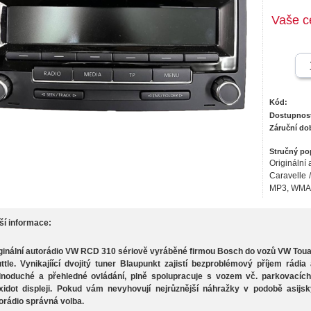
Vaše c
Kód:
Dostupnos
Záruční do
Stručný po
Originální
Caravelle /
MP3, WMA,
ší informace:
ginální autorádio VW RCD 310 sériově vyráběné firmou Bosch do vozů VW Touare
ttle. Vynikajíící dvojitý tuner Blaupunkt zajistí bezproblémový příjem rádi
noduché a přehledné ovládání, plně spolupracuje s vozem vč. parkovacích 
idot displeji. Pokud vám nevyhovují nejrůznější náhražky v podobě asijskýc
orádio správná volba.