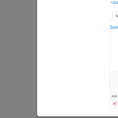
»
Auto
S
Souv
Kód