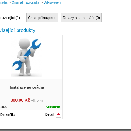
rádia
»
Originální autorádia
»
Volkswagen
ouvisející (
1
)
Často přikoupeno
Dotazy a komentáře (
0
)
isející produkty
Instalace autorádia
300,00 Kč
vč. DPH
:
1000
Skladem
Detail