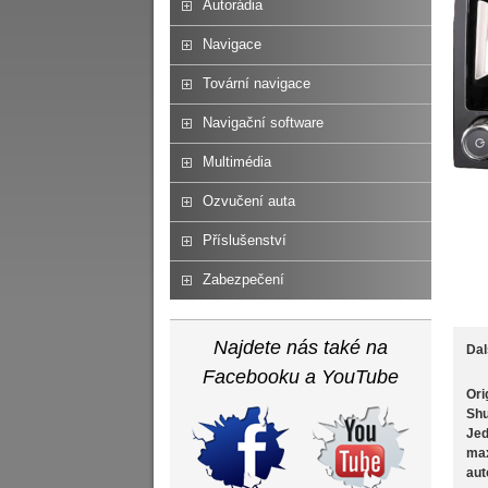
Autorádia
Navigace
Tovární navigace
Navigační software
Multimédia
Ozvučení auta
Příslušenství
Zabezpečení
Najdete nás také na
Dal
Facebooku a YouTube
Ori
Shu
Jed
max
aut