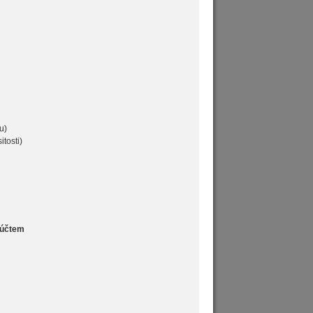
u)
itosti)
iúčtem