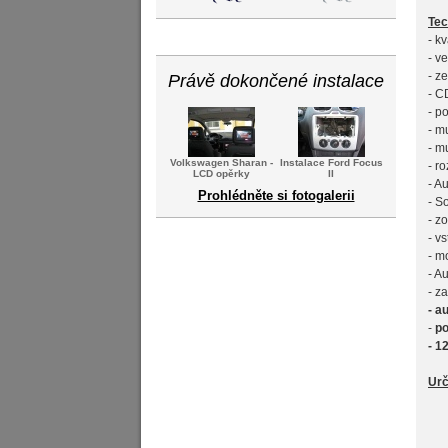
Tec
- k
- ve
- z
Právě dokončené instalace
- C
- p
- m
- m
Volkswagen Sharan -
Instalace Ford Focus
- r
LCD opěrky
II
- A
Prohlédněte si fotogalerii
- S
- z
- v
- m
- A
- z
- a
-
po
- 1
Urč