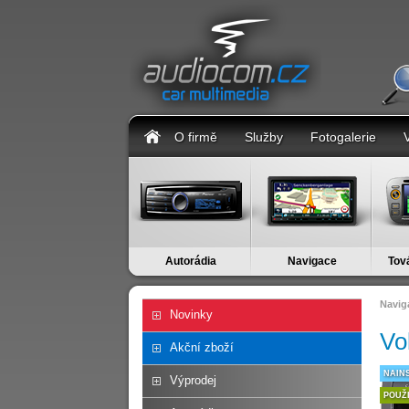
O firmě
Služby
Fotogalerie
Autorádia
Navigace
Tov
Navig
Novinky
Vo
Akční zboží
NAIN
Výprodej
POUŽ