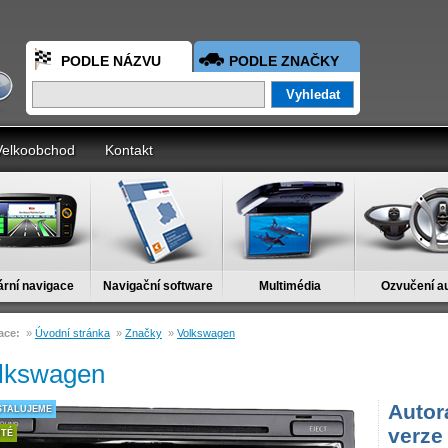
PODLE NÁZVU
PODLE ZNAČKY
Velkoobchod
Kontakt
ární navigace
Navigační software
Multimédia
Ozvučení a
ace:
»
Úvodní stránka
»
Značky
»
Volkswagen
lkswagen
Autor
STALUJEME
verze
ITÉ