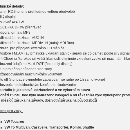
hnické detaily:
valitní RDS tuner s přehlednou volbou předvoleb
lký displej
esilovač 4x40 W
D/CD-R/CD-RW přehrávač
odpora formátu MP3
ultimediální rozhraní AUX-IN
ultimediální rozhraní MEDIA-IN (nutný MDI Box)
ozhraní pro připojení externího CD měniče
utostore FM, AM (automatické ukládání stanic - seřadí se do paměti podle síly signál
oft-Clipping (korekce při vyšší hlasitosti, eliminuje zkreslení zvuku při maximální hlas
obrazení údajů na Maxi-DOT (černobílý displej)
stup pro připojení hands-free sady
ožnost ovládání multifunkčním volantem
uto off (v případě vypnutého zapalování se rádio po 1h samo vypne)
abezpečení elektronickým komfortním kódováním
utorádio je jako nové, odzkoušené a ve výborném stavu
chází z vozu, kde bylo nahrazeno navigací a od zákazníka bylo vykoupeno prot
2 měsíců záruka na závady, doživotní záruka na původ zboží
eno pro vozy:
VW Touareg
VW T5 Multivan, Caravelle, Transporter, Kombi, Shuttle