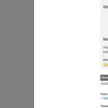
Ob
Nai
Pří
Ins
Hod
Vlast
Znač
Tento
»
Vol
Témat