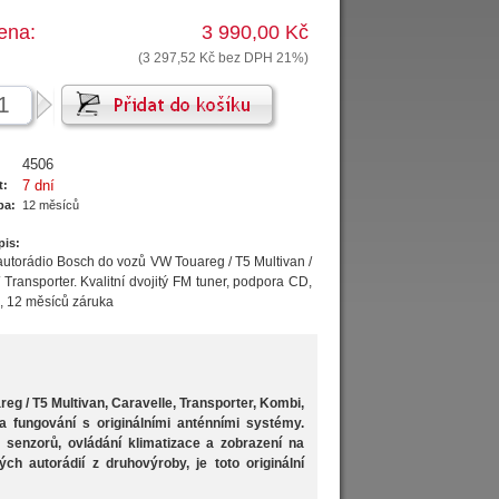
ena:
3 990,00 Kč
(3 297,52 Kč bez DPH 21%)
4506
7 dní
t:
ba:
12 měsíců
pis:
 autorádio Bosch do vozů VW Touareg / T5 Multivan /
 Transporter. Kvalitní dvojitý FM tuner, podpora CD,
 12 měsíců záruka
g / T5 Multivan, Caravelle, Transporter, Kombi,
a a fungování s originálními anténními systémy.
senzorů, ovládání klimatizace a zobrazení na
h autorádií z druhovýroby, je toto originální