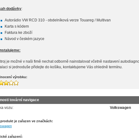
sah dodávky
:
Autorádio VW RCD 310 - obdelníková verze Touareg / Multivan
Karta s kódem
Faktura ke zboží
Návod v českém jazyce
nstalujeme:
stroj je možné v naši fimě nechat odborně nainstalovat včetně nastavení autodiagno
talaci si jednoduše přidejte do košíku, kontaktujeme Vás ohledně termínu.
nocení výrobku:
nosti tovární navigace
ka vozu:
Volkswagen
 produkt je zařazen ve značkách:
kswagen
ické zařazení: