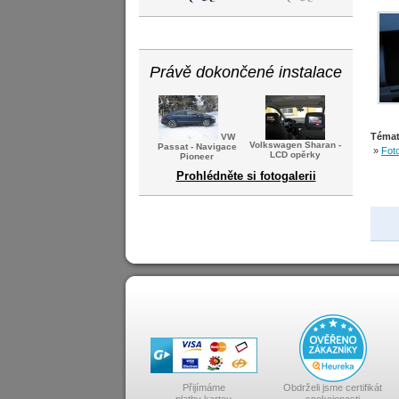
Právě dokončené instalace
Témat
VW
Volkswagen Sharan -
Passat - Navigace
»
Foto
LCD opěrky
Pioneer
Prohlédněte si fotogalerii
Přijímáme
Obdrželi jsme certifikát