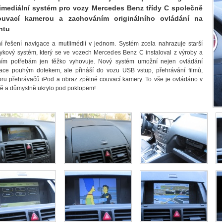
imediální systém pro vozy Mercedes Benz třídy C společně
ouvací kamerou a zachováním originálního ovládání na
ntu
ní řešení navigace a mutlimédií v jednom. Systém zcela nahrazuje starší
ykový systém, který se ve vozech Mercedes Benz C instaloval z výroby a
ím potřebám jen těžko vyhovuje. Nový systém umožní nejen ovládání
ace pouhým dotekem, ale přináší do vozu USB vstup, přehrávání filmů,
ru přehrávačů iPod a obraz zpětné couvací kamery. To vše je ovládáno v
ně a důmyslně ukryto pod poklopem!