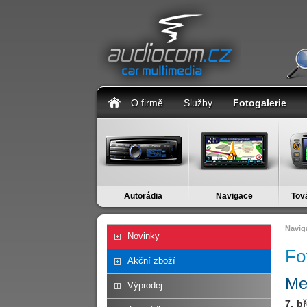
O firmě
Služby
Fotogalerie
Autorádia
Navigace
Tov
Navig
Novinky
Fo
Akční zboží
Me
Výprodej
7. b