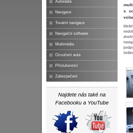
Autorádia
mult
s c
Navigace
vola
Tovární navigace
Ideál
nedot
Navigační software
dnešn
navig
Multimédia
podpo
češti
Ozvučení auta
Příslušenství
Zabezpečení
Najdete nás také na
Facebooku a YouTube