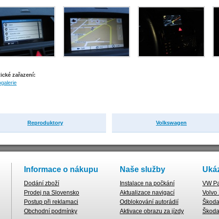
ické zařazení:
galerie
Reproduktory
Volkswagen
Informace o nákupu
Naše služby
Ukáz
Dodání zboží
Instalace na počkání
VW Pa
Prodej na Slovensko
Aktualizace navigací
Volvo
Postup při reklamaci
Odblokování autorádií
Škoda 
Obchodní podmínky
Aktivace obrazu za jízdy
Škoda