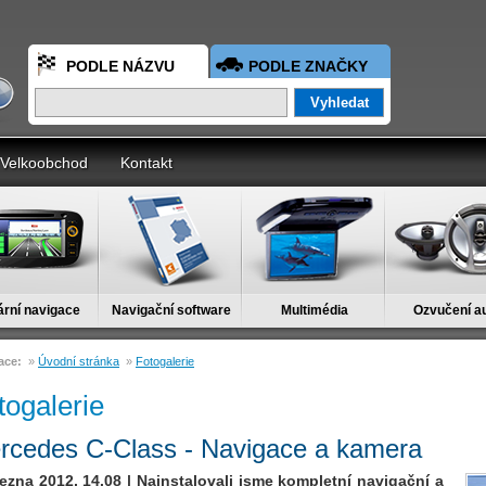
PODLE NÁZVU
PODLE ZNAČKY
Velkoobchod
Kontakt
ární navigace
Navigační software
Multimédia
Ozvučení a
ace:
»
Úvodní stránka
»
Fotogalerie
togalerie
rcedes C-Class - Navigace a kamera
řezna 2012, 14.08 | Nainstalovali jsme kompletní navigační a