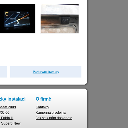
Parkovaci kamery
ky instalací
O firmě
ssat 2009
Kontakty
 XC 60
Kamenná prodejna
Fabia II.
Jak se k nám dostanete
 Superb New