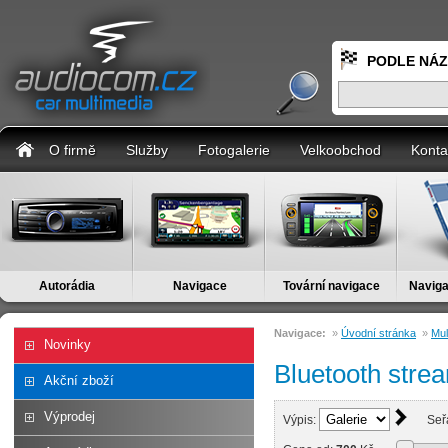
PODLE NÁ
O firmě
Služby
Fotogalerie
Velkoobchod
Konta
Autorádia
Navigace
Tovární navigace
Naviga
Navigace:
»
Úvodní stránka
»
Mul
Novinky
Bluetooth stre
Akční zboží
Výprodej
Výpis:
Seř