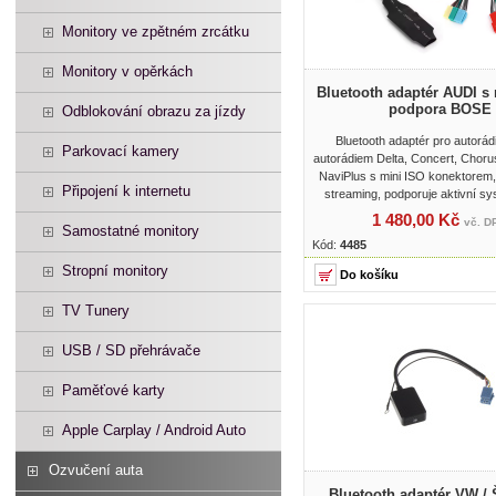
Monitory ve zpětném zrcátku
Monitory v opěrkách
Bluetooth adaptér AUDI s 
podpora BOSE
Odblokování obrazu za jízdy
Bluetooth adaptér pro autorád
Parkovací kamery
autorádiem Delta, Concert, Chor
NaviPlus s mini ISO konektorem
Připojení k internetu
streaming, podporuje aktivní 
1 480,00 Kč
vč. D
Samostatné monitory
Kód:
4485
Stropní monitory
TV Tunery
USB / SD přehrávače
Paměťové karty
Apple Carplay / Android Auto
Ozvučení auta
Bluetooth adaptér VW /