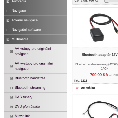
Cena od:
700
Kč
Autorádia
Navigace
Tovární navigace
Navigační software
Multimédia
AV vstupy pro originální
navigace
Bluetooth adaptér 12
AV výstupy pro originální
Bluetooth audiostreaming (A2DP)
navigace
JACK
700,00 Kč
vč. DP
Bluetooth handsfree
Kód:
1218
Bluetooth streaming
DAB tunery
DVD přehrávače
MirrorLink