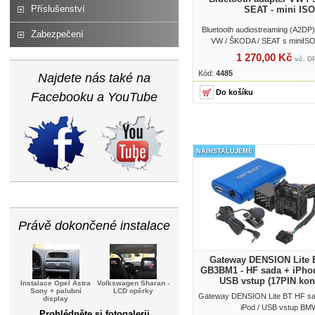
Příslušenství
SEAT - mini ISO
Bluetooth audiostreaming (A2DP)
Zabezpečení
VW / ŠKODA / SEAT s miniIS
1 270,00 Kč
vč. D
Kód:
4485
Najdete nás také na
Facebooku a YouTube
NAINSTALUJEME
Právě dokončené instalace
Gateway DENSION Lite
GB3BM1 - HF sada + iPhon
USB vstup (17PIN kon
Instalace Opel Astra
Volkswagen Sharan -
Sony + palubní
LCD opěrky
Gateway DENSION Lite BT HF sad
display
iPod / USB vstup BM
Prohlédněte si fotogalerii