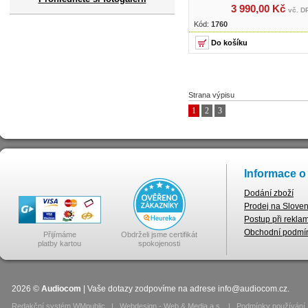
3 990,00 Kč
vč. D
Kód:
1760
Strana výpisu
1
2
3
Informace o
Dodání zboží
Prodej na Slove
Postup při rekla
Obchodní podmí
Přijímáme
Obdrželi jsme certifikát
platby kartou
spokojenosti
2026
©
Audiocom
| Vaše dotazy zodpovíme na adrese
info@audiocom.cz
.
Redakční systém WMpublic
|
Webdesign - Web & Media a.s.
|
Podmínky používání