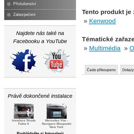
Příslušenství
Tento produkt je
Zabezpečení
»
Kenwood
Najdete nás také na
Tématické zařaze
Facebooku a YouTube
»
Multimédia
»
O
Často přikoupeno
Dotazy
Právě dokončené instalace
Instalace Škoda
Mercedes Vito -
Fabia II
Navigace Blaupunkt
New York
Prohlédněte si fotogalerii