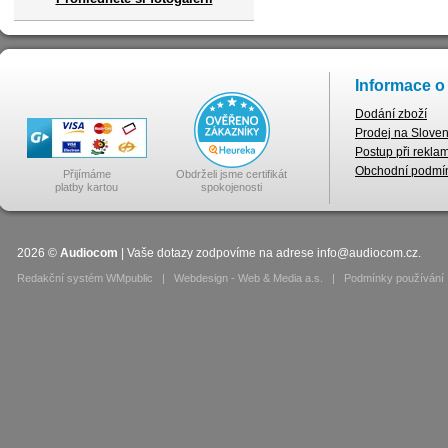
Informace o
Dodání zboží
Prodej na Slove
Postup při rekla
Obchodní podmí
Přijímáme
Obdrželi jsme certifikát
platby kartou
spokojenosti
2026
©
Audiocom
| Vaše dotazy zodpovíme na adrese
info@audiocom.cz
.
Redakční systém WMpublic
|
Webdesign - Web & Media a.s.
|
Podmínky používání