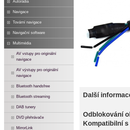
Autorádia
Navigace
Tovární navigace
Navigační software
Multimédia
AV vstupy pro originální
navigace
AV výstupy pro originální
navigace
Bluetooth handsfree
Další informac
Bluetooth streaming
DAB tunery
Odblokování o
DVD přehrávače
Kompatibilní 
MirrorLink