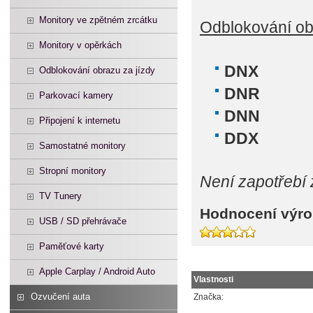
Monitory ve zpětném zrcátku
Odblokování ob
Monitory v opěrkách
DNX
Odblokování obrazu za jízdy
DNR
Parkovací kamery
DNN
Připojení k internetu
DDX
Samostatné monitory
Stropní monitory
Není zapotřebí 
TV Tunery
Hodnocení výro
USB / SD přehrávače
Paměťové karty
Apple Carplay / Android Auto
Vlastnosti
Ozvučení auta
Značka: