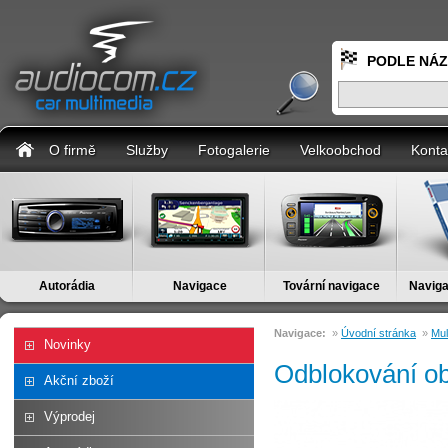
PODLE NÁ
O firmě
Služby
Fotogalerie
Velkoobchod
Konta
Autorádia
Navigace
Tovární navigace
Naviga
Navigace:
»
Úvodní stránka
»
Mul
Novinky
Odblokování ob
Akční zboží
Výprodej