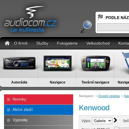
PODLE NÁ
O firmě
Služby
Fotogalerie
Velkoobchod
Konta
Autorádia
Navigace
Tovární navigace
Naviga
Navigace:
»
Úvodní stránka
»
Nav
Novinky
Kenwood
Akční zboží
Výprodej
Výpis:
Seř