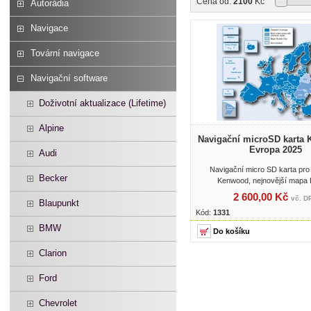
Cena od:
2100
Kč
Autorádia
Navigace
Tovární navigace
Navigační software
Doživotní aktualizace (Lifetime)
Alpine
Navigační microSD kart
Evropa 2025
Audi
Navigační micro SD karta pro
Becker
Kenwood, nejnovější mapa
2 600,00 Kč
vč. D
Blaupunkt
Kód:
1331
BMW
Clarion
Ford
Chevrolet