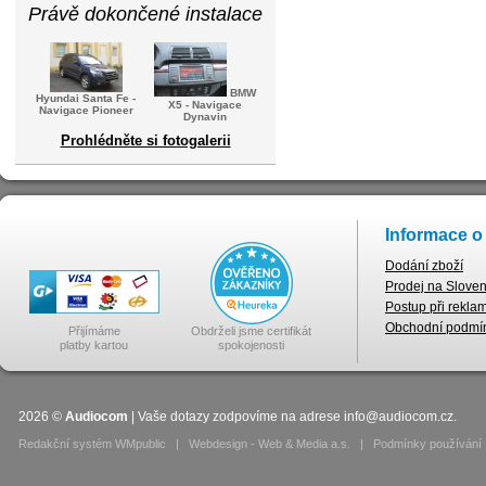
Právě dokončené instalace
BMW
Hyundai Santa Fe -
X5 - Navigace
Navigace Pioneer
Dynavin
Prohlédněte si fotogalerii
Informace o
Dodání zboží
Prodej na Slove
Postup při rekla
Obchodní podmí
Přijímáme
Obdrželi jsme certifikát
platby kartou
spokojenosti
2026
©
Audiocom
| Vaše dotazy zodpovíme na adrese
info@audiocom.cz
.
Redakční systém WMpublic
|
Webdesign - Web & Media a.s.
|
Podmínky používání