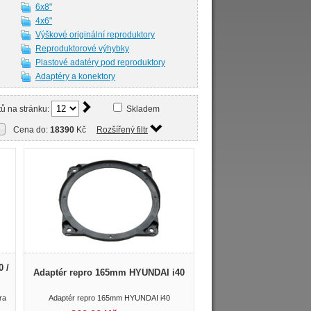
6x8"
4x6"
Výškové originální reproduktory
Reproduktorové výhybky
Plastové adatéry pod reproduktory
Adaptéry a konektory
ů na stránku:
Skladem
Cena do:
18390
Kč
Rozšířený filtr
 /
Adaptér repro 165mm HYUNDAI i40
ra
Adaptér repro 165mm HYUNDAI i40