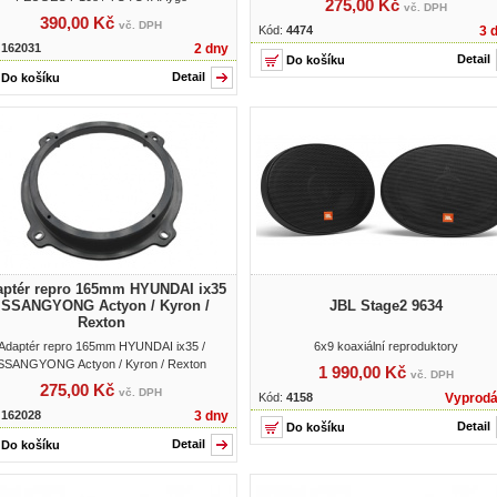
275,00 Kč
vč. DPH
390,00 Kč
vč. DPH
Kód:
4474
3 
:
162031
2 dny
Detail
Detail
ptér repro 165mm HYUNDAI ix35
 SSANGYONG Actyon / Kyron /
JBL Stage2 9634
Rexton
Adaptér repro 165mm HYUNDAI ix35 /
6x9 koaxiální reproduktory
SSANGYONG Actyon / Kyron / Rexton
1 990,00 Kč
vč. DPH
275,00 Kč
vč. DPH
Kód:
4158
Vyprod
:
162028
3 dny
Detail
Detail