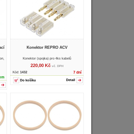
ací
Konektor REPRO ACV
on,
Konektor (spojka) pro 4ks kabelů
220,00 Kč
vč. DPH
Kód:
1432
7 dní
dem
Detail