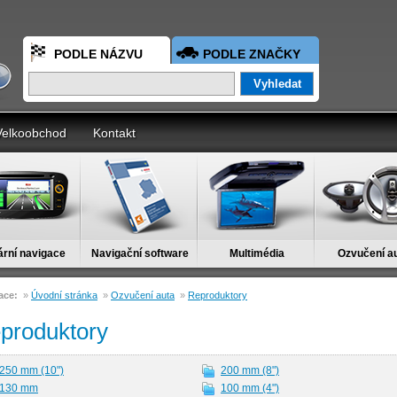
PODLE NÁZVU
PODLE ZNAČKY
Velkoobchod
Kontakt
ární navigace
Navigační software
Multimédia
Ozvučení a
ace:
»
Úvodní stránka
»
Ozvučení auta
»
Reproduktory
produktory
250 mm (10")
200 mm (8")
130 mm
100 mm (4")