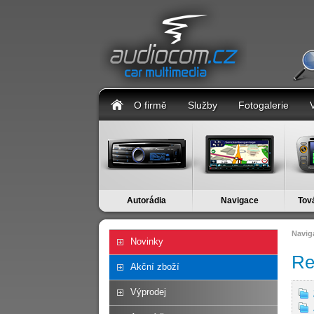
O firmě
Služby
Fotogalerie
Autorádia
Navigace
Tov
Navig
Novinky
Re
Akční zboží
Výprodej