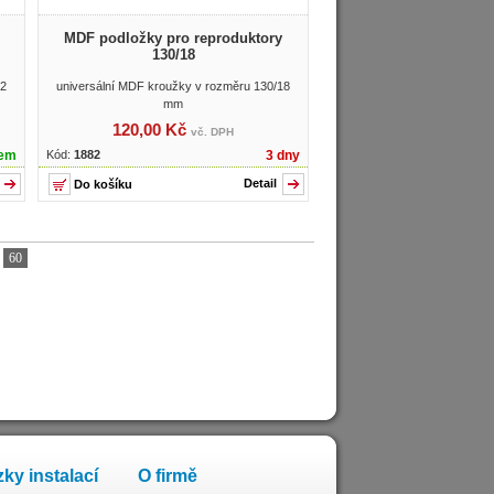
MDF podložky pro reproduktory
130/18
12
universální MDF kroužky v rozměru 130/18
mm
120,00 Kč
vč. DPH
dem
Kód:
1882
3 dny
Detail
.
60
ky instalací
O firmě