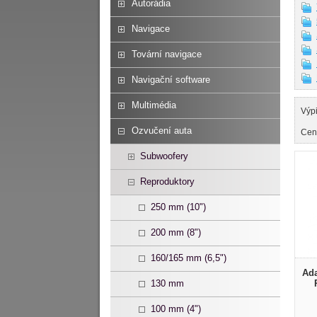
Autorádia
Navigace
Tovární navigace
Navigační software
Multimédia
Výp
Ozvučení auta
Cen
Subwoofery
Reproduktory
250 mm (10")
200 mm (8")
160/165 mm (6,5")
Ada
130 mm
100 mm (4")