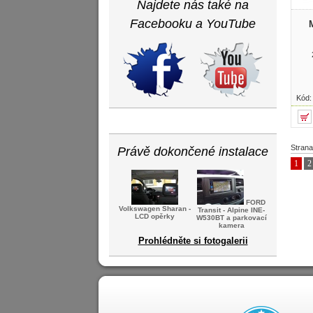
Najdete nás také na
Facebooku a YouTube
Kód
Strana
Právě dokončené instalace
1
2
FORD
Volkswagen Sharan -
Transit - Alpine INE-
LCD opěrky
W530BT a parkovací
kamera
Prohlédněte si fotogalerii