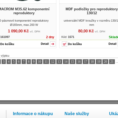
MACROM M3S.62 komponentní
MDF podložky pro reproduktory
reproduktory
130/12
2-pásmové komponentní reproduktory
universální MDF kroužky v rozměru 130/
Ø165mm, max.200 W
mm
1 090,00 Kč
80,00 Kč
vč. DPH
vč. DPH
:
161097
2 dny
Kód:
1571
Skla
Detail
Detail
 výpisu
3
4
5
6
7
8
9
10
11
12
13
14
15
16
17
18
19
20
21
..
Informace o nákupu
Naše služby
Ukáz