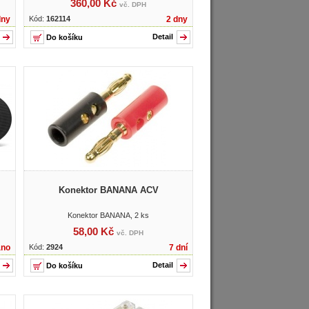
360,00 Kč
vč. DPH
dny
Kód:
162114
2 dny
Detail
Konektor BANANA ACV
Konektor BANANA, 2 ks
58,00 Kč
vč. DPH
áno
Kód:
2924
7 dní
Detail