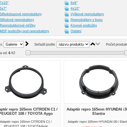
7x10"
6x9"
5x7"
4x10"
Středobasové reproduktory
Výškové reproduktory
Středové reproduktory
Reproduktory v boxu
Reproduktorové mřížky
Kovové podložky
MDF podložky pod reproduktory
Ostatní
is:
Seřadit podle:
Počet produkt
a od:
6
Kč
ptér repro 165mm CITROEN C1 /
Adaptér repro 165mm HYUNDAI i30
PEUGEOT 108 / TOYOTA Aygo
Elantra
Adaptér repro 165mm CITROEN C1 /
Adaptér repro 165mm HYUNDAI i30 / Elant
PEUGEOT 108 / TOYOTA Aygo