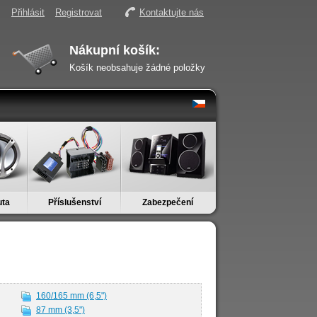
Přihlásit
Registrovat
Kontaktujte nás
Nákupní košík:
Košík neobsahuje žádné položky
uta
Příslušenství
Zabezpečení
160/165 mm (6,5")
87 mm (3,5")