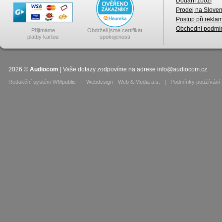
Dodání zboží
Prodej na Slove
Postup při rekla
Obchodní podmí
Přijímáme
Obdrželi jsme certifikát
platby kartou
spokojenosti
2026
©
Audiocom
| Vaše dotazy zodpovíme na adrese
info@audiocom.cz
.
Redakční systém WMpublic
|
Webdesign - Web & Media a.s.
|
Podmínky používání