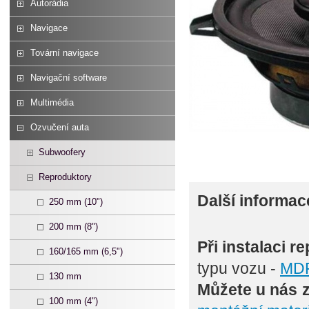
Autorádia
Navigace
Tovární navigace
Navigační software
Multimédia
Ozvučení auta
Subwoofery
Reproduktory
Další informac
250 mm (10")
200 mm (8")
Při instalaci 
160/165 mm (6,5")
typu vozu -
MDF
130 mm
Můžete u nás 
100 mm (4")