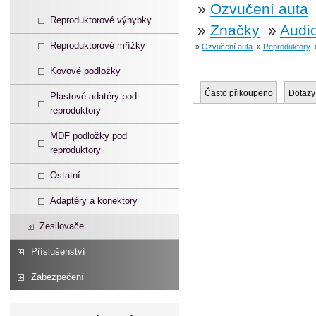
»
Ozvučení auta
Reproduktorové výhybky
»
Značky
»
Audi
Reproduktorové mřížky
»
Ozvučení auta
»
Reproduktory
Kovové podložky
Často přikoupeno
Dotazy
Plastové adatéry pod
reproduktory
MDF podložky pod
reproduktory
Ostatní
Adaptéry a konektory
Zesilovače
Příslušenství
Zabezpečení