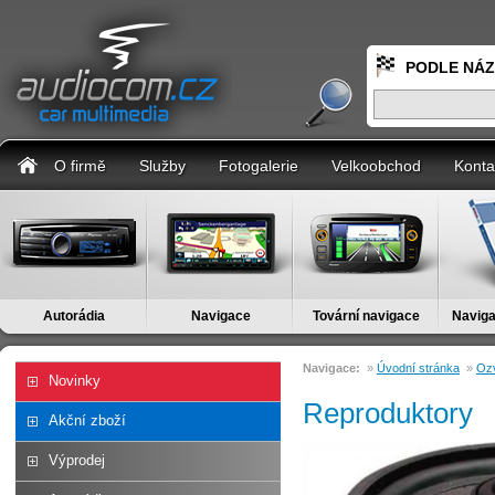
PODLE NÁ
O firmě
Služby
Fotogalerie
Velkoobchod
Konta
Autorádia
Navigace
Tovární navigace
Naviga
Navigace:
»
Úvodní stránka
»
Ozv
Novinky
Reproduktory
Akční zboží
Výprodej