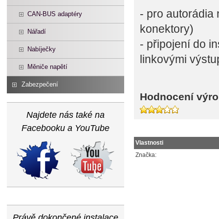
- pro autorádi
CAN-BUS adaptéry
konektory)
Nářadí
- připojení do 
Nabíječky
linkovými výstu
Měniče napětí
Zabezpečení
Hodnocení výro
Najdete nás také na
Facebooku a YouTube
Vlastnosti
Značka:
Právě dokončené instalace