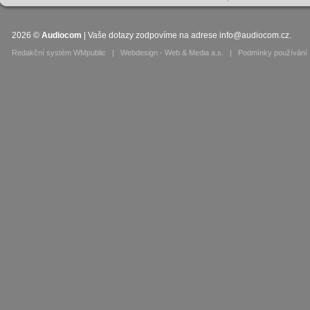
2026
©
Audiocom
| Vaše dotazy zodpovíme na adrese
info@audiocom.cz
.
Redakční systém WMpublic
|
Webdesign - Web & Media a.s.
|
Podmínky používání