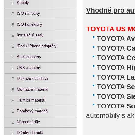
Kabely
Vhodné pro au
ISO rámečky
ISO konektory
TOYOTA US
M
Instalační sady
TOYOTA Ava
iPod / iPhone adaptéry
TOYOTA Ca
TOYOTA Cel
AUX adaptéry
TOYOTA Hig
USB adaptéry
TOYOTA Lan
Dálkové ovladače
TOYOTA Seq
Montážní materiál
TOYOTA Sie
Tlumící materiál
TOYOTA Sol
Potahový materiál
automobily s a
Náhradní díly
Držáky do auta