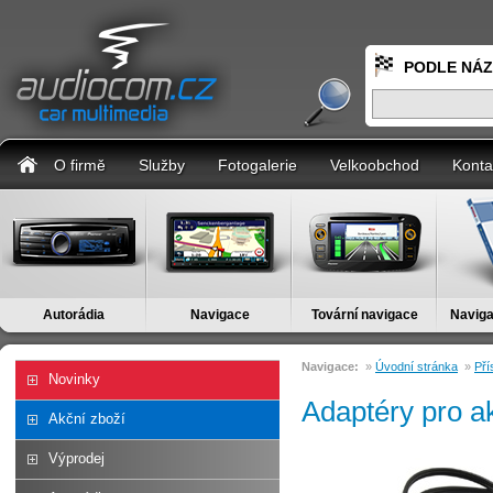
PODLE NÁ
O firmě
Služby
Fotogalerie
Velkoobchod
Konta
Autorádia
Navigace
Tovární navigace
Naviga
Navigace:
»
Úvodní stránka
»
Pří
Novinky
Adaptéry pro a
Akční zboží
Výprodej