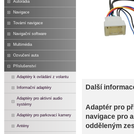
Autorádia
Navigace
Tovární navigace
Navigační software
Multimédia
Ozvučení auta
Příslušenství
Adaptéry k ovládání z volantu
Další informac
Informační adaptéry
Adaptéry pro aktivní audio
systémy
Adaptér pro př
navigace pro 
Adaptéry pro parkovací kamery
odděleným zes
Antény