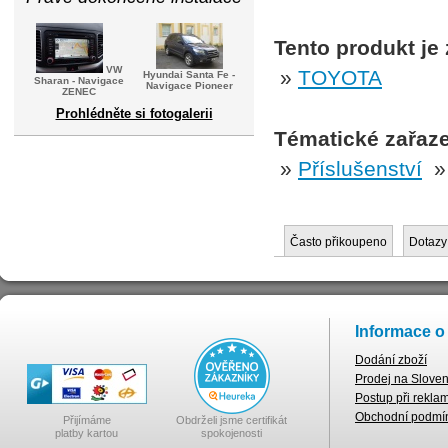
Tento produkt je
VW
»
TOYOTA
Hyundai Santa Fe -
Sharan - Navigace
Navigace Pioneer
ZENEC
Prohlédněte si fotogalerii
Tématické zařaze
»
Příslušenství
Často přikoupeno
Dotazy
Informace o
Dodání zboží
Prodej na Slove
Postup při rekla
Obchodní podmí
Přijímáme
Obdrželi jsme certifikát
platby kartou
spokojenosti