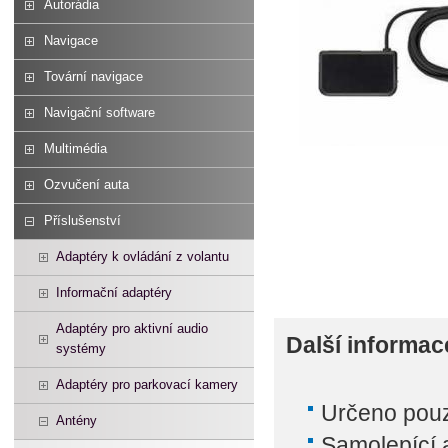
Autorádia
Navigace
Tovární navigace
Navigační software
Multimédia
Ozvučení auta
Příslušenství
Adaptéry k ovládání z volantu
Informační adaptéry
Adaptéry pro aktivní audio
Další informac
systémy
Adaptéry pro parkovací kamery
Určeno
pou
Antény
Samolepící