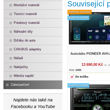
Související 
Montážní materiál
DOPRAVA ZDARMA
Tlumící materiál
NAINSTALUJEME
Potahový materiál
Náhradní díly
Držáky do auta
CAN-BUS adaptéry
Autorádio PIONEER AVH
Nářadí
13 690,00 Kč
vč. 
Nabíječky
Kód:
2495
Měniče napětí
Zabezpečení
NAINSTALUJEME
Najdete nás také na
Facebooku a YouTube