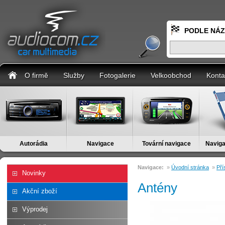
PODLE NÁ
O firmě
Služby
Fotogalerie
Velkoobchod
Konta
Autorádia
Navigace
Tovární navigace
Naviga
Navigace:
»
Úvodní stránka
»
Pří
Novinky
Antény
Akční zboží
Výprodej