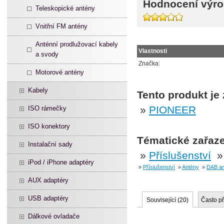
Hodnocení výro
Teleskopické antény
Vnitřní FM antény
Anténní prodlužovací kabely
Vlastnosti
a svody
Značka:
Motorové antény
Kabely
Tento produkt je
»
PIONEER
ISO rámečky
ISO konektory
Tématické zařaze
Instalační sady
»
Příslušenství
iPod / iPhone adaptéry
»
Příslušenství
»
Antény
»
DAB an
AUX adaptéry
USB adaptéry
Související (
20
)
Často p
Dálkové ovladače