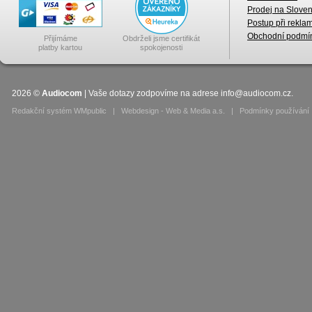
Prodej na Slove
Postup při rekla
Obchodní podmí
Přijímáme
Obdrželi jsme certifikát
platby kartou
spokojenosti
2026
©
Audiocom
| Vaše dotazy zodpovíme na adrese
info@audiocom.cz
.
Redakční systém WMpublic
|
Webdesign - Web & Media a.s.
|
Podmínky používání