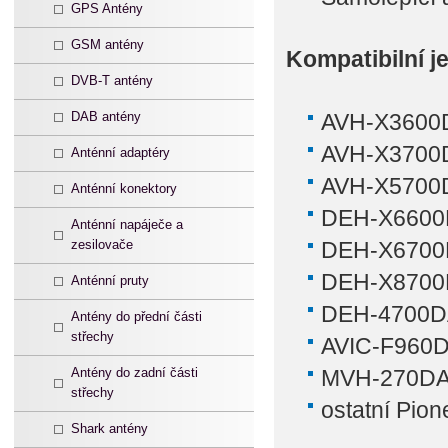
GPS Antény
GSM antény
Kompatibilní j
DVB-T antény
DAB antény
AVH-X3600
AVH-X3700
Anténní adaptéry
AVH-X5700
Anténní konektory
DEH-X660
Anténní napáječe a
zesilovače
DEH-X670
DEH-X870
Anténní pruty
DEH-4700
Antény do přední části
střechy
AVIC-F960
Antény do zadní části
MVH-270D
střechy
ostatní Pio
Shark antény