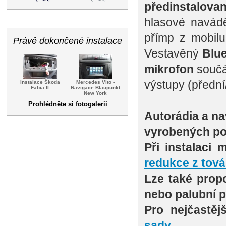
předinstalov
hlasové navád
přímp z mobil
Právě dokončené instalace
Vestavěný
Blue
mikrofon
součás
výstupy (přední
Instalace Škoda
Mercedes Vito -
Fabia II
Navigace Blaupunkt
New York
Prohlédněte si fotogalerii
Autorádia a na
vyrobených po
Při instalaci
redukce z tová
Lze také propo
nebo palubní 
Pro nejčastě
sady