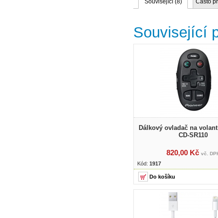
Související (
8
)
Často p
Související 
Dálkový ovladač na vola
CD-SR110
820,00 Kč
vč. DP
Kód:
1917