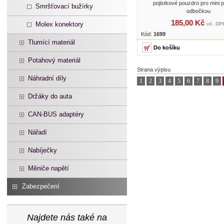
pojistkové pouzdro pro mini p
Smršťovací bužírky
odbočkou
185,00 Kč
Molex konektory
vč. DP
Kód:
1699
Tlumící materiál
Potahový materiál
Strana výpisu
Náhradní díly
1
2
3
4
5
6
7
8
9
Držáky do auta
CAN-BUS adaptéry
Nářadí
Nabíječky
Měniče napětí
Zabezpečení
Najdete nás také na