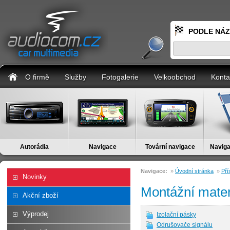
PODLE NÁ
O firmě
Služby
Fotogalerie
Velkoobchod
Konta
Autorádia
Navigace
Tovární navigace
Naviga
Navigace:
»
Úvodní stránka
»
Pří
Novinky
Montážní mater
Akční zboží
Výprodej
Izolační pásky
Odrušovače signálu