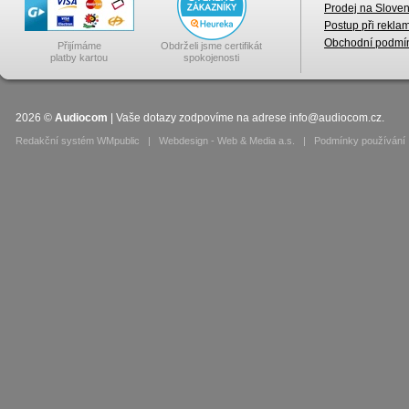
Prodej na Slove
Postup při rekla
Obchodní podmí
Přijímáme
Obdrželi jsme certifikát
platby kartou
spokojenosti
2026
©
Audiocom
| Vaše dotazy zodpovíme na adrese
info@audiocom.cz
.
Redakční systém WMpublic
|
Webdesign - Web & Media a.s.
|
Podmínky používání