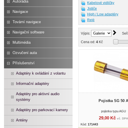
Autorádia
Kabelové vidličky
Jističe
Navigace
High / Low adaptéry
Relé
Tovární navigace
Navigační software
Výpis:
Seř
Cena od:
4
Kč
Multimédia
Ozvučení auta
Příslušenství
Adaptéry k ovládání z volantu
Informační adaptéry
Adaptéry pro aktivní audio
systémy
Pojistka SG 50 
Adaptéry pro parkovací kamery
pojistka typu AGU
29,00 Kč
vč. DPH
Antény
Kód:
171443