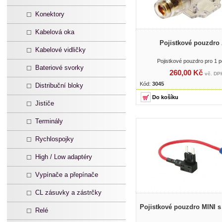
Konektory
Kabelová oka
Pojistkové pouzdro
Kabelové vidličky
Pojistkové pouzdro pro 1 p
Bateriové svorky
260,00 Kč
vč. DP
Kód:
3045
Distribuční bloky
Jističe
Terminály
Rychlospojky
High / Low adaptéry
Vypínače a přepínače
CL zásuvky a zástrčky
Pojistkové pouzdro MINI 
Relé