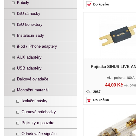
Kabely
ISO rámečky
ISO konektory
Instalační sady
iPod / iPhone adaptéry
AUX adaptéry
Pojistka SINUS LIVE AN
USB adaptéry
ANL pojistka 100 A
Dálkové ovladače
44,00 Kč
vč. DPH
Montážní materiál
Kód:
2987
Izolační pásky
Gumové průchodky
Pojistky a pouzdra
Odrušovače signálu