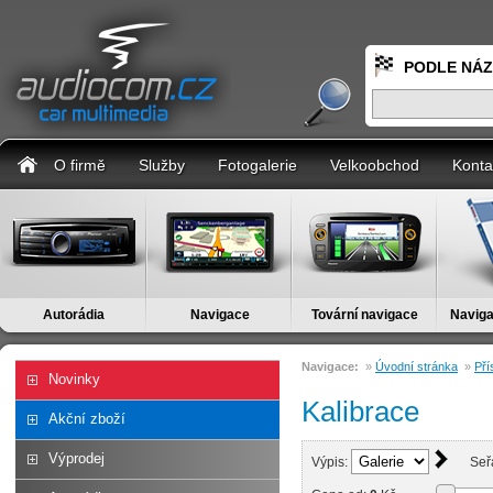
PODLE NÁ
O firmě
Služby
Fotogalerie
Velkoobchod
Konta
Autorádia
Navigace
Tovární navigace
Naviga
Navigace:
»
Úvodní stránka
»
Pří
Novinky
Kalibrace
Akční zboží
Výprodej
Výpis:
Seř