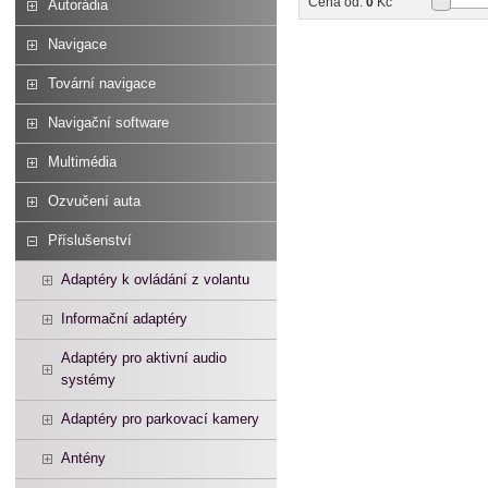
Cena od:
0
Kč
Autorádia
Navigace
Tovární navigace
Navigační software
Multimédia
Ozvučení auta
Příslušenství
Adaptéry k ovládání z volantu
Informační adaptéry
Adaptéry pro aktivní audio
systémy
Adaptéry pro parkovací kamery
Antény