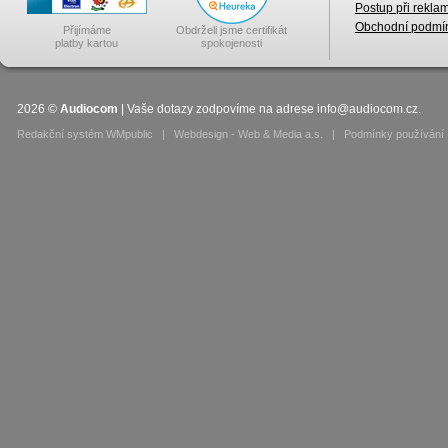
Postup při rekla
Obchodní podmí
Přijímáme
Obdrželi jsme certifikát
platby kartou
spokojenosti
2026
©
Audiocom
| Vaše dotazy zodpovíme na adrese
info@audiocom.cz
.
Redakční systém WMpublic
|
Webdesign - Web & Media a.s.
|
Podmínky používání