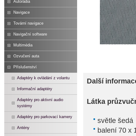
Autorádia
Navigace
Tovární navigace
Navigační software
Multimédia
Ozvučení auta
Příslušenství
Adaptéry k ovládání z volantu
Další informac
Informační adaptéry
Adaptéry pro aktivní audio
Látka průzvučn
systémy
Adaptéry pro parkovací kamery
světle šedá
Antény
balení 70 x