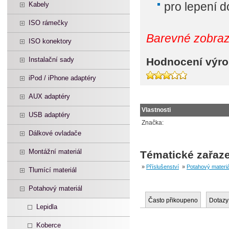
pro lepení 
Kabely
ISO rámečky
Barevné zobraz
ISO konektory
Instalační sady
Hodnocení výro
iPod / iPhone adaptéry
AUX adaptéry
Vlastnosti
USB adaptéry
Značka:
Dálkové ovladače
Montážní materiál
Tématické zařaze
»
Příslušenství
»
Potahový materiá
Tlumící materiál
Potahový materiál
Často přikoupeno
Dotazy
Lepidla
Koberce