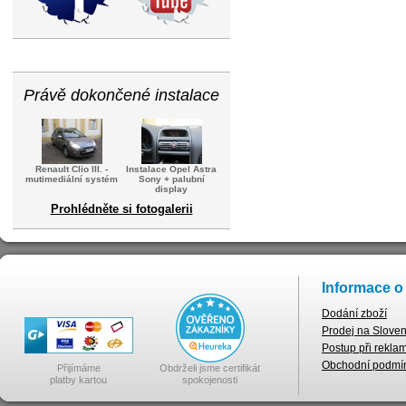
Právě dokončené instalace
Renault Clio III. -
Instalace Opel Astra
mutimediální systém
Sony + palubní
display
Prohlédněte si fotogalerii
Informace o
Dodání zboží
Prodej na Slove
Postup při rekla
Obchodní podmí
Přijímáme
Obdrželi jsme certifikát
platby kartou
spokojenosti