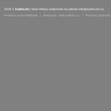
2026
©
Audiocom
| Vaše dotazy zodpovíme na adrese
info@audiocom.cz
.
Redakční systém WMpublic
|
Webdesign - Web & Media a.s.
|
Podmínky používání