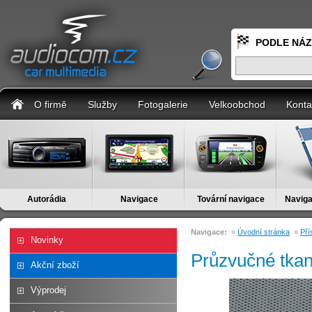
PODLE NÁ
O firmě
Služby
Fotogalerie
Velkoobchod
Konta
Autorádia
Navigace
Tovární navigace
Naviga
Navigace:
»
Úvodní stránka
»
Pří
Novinky
Průzvučné tkan
Akční zboží
Výprodej