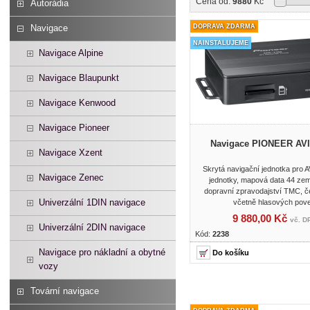
Cena od:
9880
Kč
Autorádia
Navigace
DOPRAVA ZDARMA
NAINSTALUJEME
Navigace Alpine
Navigace Blaupunkt
Navigace Kenwood
Navigace Pioneer
Navigace PIONEER AVI
Navigace Xzent
Skrytá navigační jednotka pro 
Navigace Zenec
jednotky, mapová data 44 zem
dopravní zpravodajství TMC, 
Univerzální 1DIN navigace
včetně hlasových pove
9 880,00 Kč
vč. D
Univerzální 2DIN navigace
Kód:
2238
Navigace pro nákladní a obytné
vozy
Tovární navigace