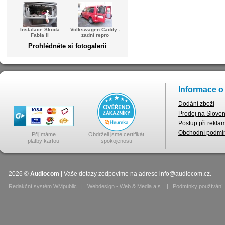
Instalace Škoda
Volkswagen Caddy -
Fabia II
zadní repro
Prohlédněte si fotogalerii
Informace o
Dodání zboží
Prodej na Slove
Postup při rekla
Obchodní podmí
Přijímáme
Obdrželi jsme certifikát
platby kartou
spokojenosti
2026
©
Audiocom
| Vaše dotazy zodpovíme na adrese
info@audiocom.cz
.
Redakční systém WMpublic
|
Webdesign - Web & Media a.s.
|
Podmínky používání