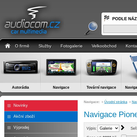
PODLE NÁ
O firmě
Služby
Fotogalerie
Velkoobchod
Konta
Autorádia
Navigace
Tovární navigace
Naviga
Navigace:
»
Úvodní stránka
»
Na
Novinky
Navigace Pion
Akční zboží
Výprodej
Výpis:
Seř