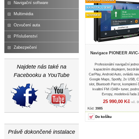
DOPRAVA ZDARMA
Navigační software
NAINSTALUJEME
Multimédia
NOVINKA
Ozvučení auta
Příslušenství
Zabezpečení
Navigace PIONEER AVIC
Profesionální navigační jedno
Najdete nás také na
kapacitním displejem, bezdrát
Facebooku a YouTube
CarPlay, Android Auto, ovládá na
Google Maps, Spotify, 2x USB, 
slot, Bluetooth Parrot, kompletn
kvalitní FM i DAB+ tuner, pod
Evropy, modelová řada 
25 990,00 Kč
vč. 
Kód:
3985
Právě dokončené instalace