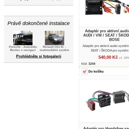
Právě dokončené instalace
Adaptér pro aktivní aud
AUDI / VW / SEAT / ŠKO
BOSE
Adaptér pro aktivní audio systém
Porsche - Autorádio
Renault Clio III. -
Becker s navigací
mutimediální systém
SEAT / ŠKODA pro systé
Prohlédněte si fotogalerii
540,00 Kč
vč. DP
Kód:
3244
Adaptér pro Handsfree sa