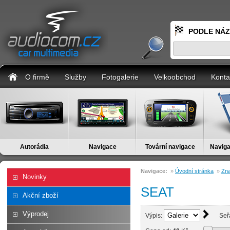
PODLE NÁ
O firmě
Služby
Fotogalerie
Velkoobchod
Konta
Autorádia
Navigace
Tovární navigace
Naviga
Navigace:
»
Úvodní stránka
»
Zn
Novinky
SEAT
Akční zboží
Výprodej
Výpis:
Seř