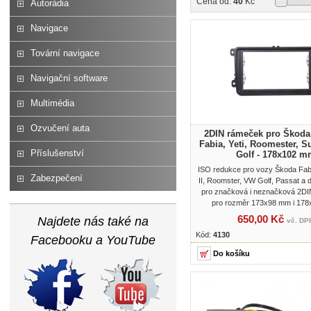
Cena od:
40
Kč
Autorádia
Navigace
Tovární navigace
Navigační software
Multimédia
Ozvučení auta
2DIN rámeček pro Škoda 
Fabia, Yeti, Roomester, 
Příslušenství
Golf - 178x102 m
ISO redukce pro vozy Škoda Fabi
Zabezpečení
II, Roomster, VW Golf, Passat a 
pro značková i neznačková 2DIN
pro rozměr 173x98 mm i 17
650,00 Kč
Najdete nás také na
vč. DP
Kód:
4130
Facebooku a YouTube