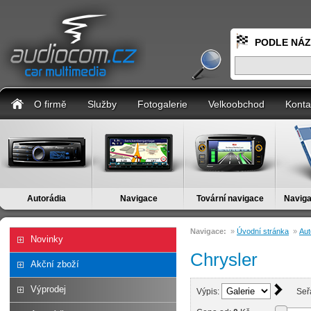
PODLE NÁ
O firmě
Služby
Fotogalerie
Velkoobchod
Konta
Autorádia
Navigace
Tovární navigace
Naviga
Navigace:
»
Úvodní stránka
»
Aut
Novinky
Chrysler
Akční zboží
Výprodej
Výpis:
Seř