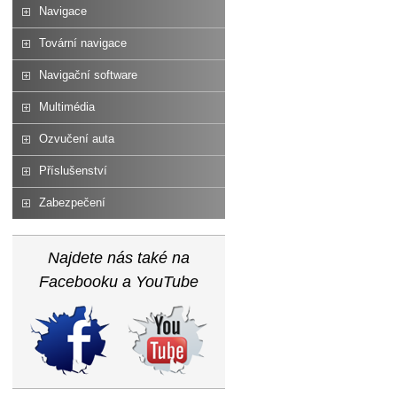
Navigace
Tovární navigace
Navigační software
Multimédia
Ozvučení auta
Příslušenství
Zabezpečení
Najdete nás také na
Facebooku a YouTube