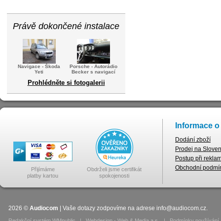
Právě dokončené instalace
Navigace - Škoda
Porsche - Autorádio
Yeti
Becker s navigací
Prohlédněte si fotogalerii
Informace o
Dodání zboží
Prodej na Slove
Postup při rekla
Obchodní podmí
Přijímáme
Obdrželi jsme certifikát
platby kartou
spokojenosti
2026
©
Audiocom
| Vaše dotazy zodpovíme na adrese
info@audiocom.cz
.
Redakční systém WMpublic
|
Webdesign - Web & Media a.s.
|
Podmínky používání