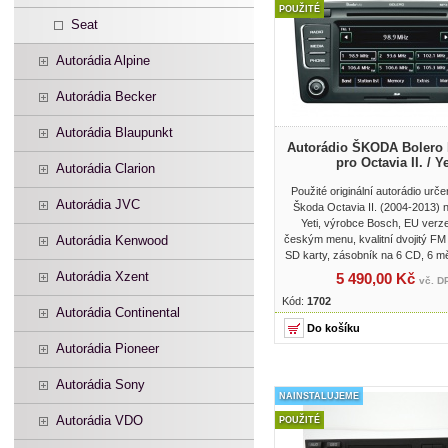
POUŽITÉ
Seat
Autorádia Alpine
Autorádia Becker
Autorádia Blaupunkt
Autorádio ŠKODA Bolero
pro Octavia II. / Ye
Autorádia Clarion
Použité originální autorádio urč
Autorádia JVC
Škoda Octavia II. (2004-2013)
Yeti, výrobce Bosch, EU verz
Autorádia Kenwood
českým menu, kvalitní dvojitý FM t
SD karty, zásobník na 6 CD, 6 m
Autorádia Xzent
5 490,00 Kč
vč. D
Kód:
1702
Autorádia Continental
Autorádia Pioneer
Autorádia Sony
NAINSTALUJEME
Autorádia VDO
POUŽITÉ