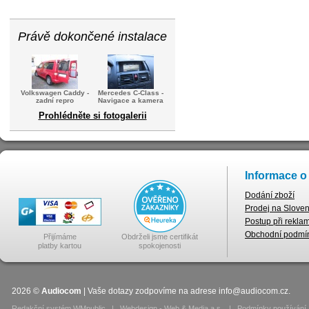
Právě dokončené instalace
Volkswagen Caddy -
Mercedes C-Class -
zadní repro
Navigace a kamera
Prohlédněte si fotogalerii
Informace o
Dodání zboží
Prodej na Slove
Postup při rekla
Obchodní podmí
Přijímáme
Obdrželi jsme certifikát
platby kartou
spokojenosti
2026
©
Audiocom
| Vaše dotazy zodpovíme na adrese
info@audiocom.cz
.
Redakční systém WMpublic
|
Webdesign - Web & Media a.s.
|
Podmínky používání