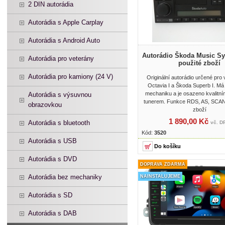
2 DIN autorádia
Autorádia s Apple Carplay
Autorádia s Android Auto
Autorádio Škoda Music Sy
Autorádia pro veterány
použité zboží
Autorádia pro kamiony (24 V)
Originální autorádio určené pro
Octavia I a Škoda Superb I. M
mechaniku a je osazeno kvalitn
Autorádia s výsuvnou
tunerem. Funkce RDS, AS, SCAN
obrazovkou
zboží
1 890,00 Kč
Autorádia s bluetooth
vč. D
Kód:
3520
Autorádia s USB
Autorádia s DVD
DOPRAVA ZDARMA
Autorádia bez mechaniky
NAINSTALUJEME
Autorádia s SD
Autorádia s DAB