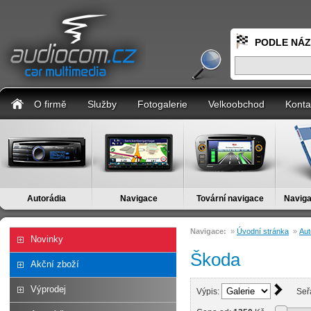
PODLE NÁ
O firmě
Služby
Fotogalerie
Velkoobchod
Konta
Autorádia
Navigace
Tovární navigace
Naviga
Navigace:
»
Úvodní stránka
»
Aut
Novinky
Škoda
Akční zboží
Výprodej
Výpis:
Seř