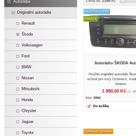
Cena od:
1350
Kč
Autorádia
Originální autorádia
NAINSTALUJEME
POUŽITÉ
Renault
Škoda
Volkswagen
Ford
Autorádio ŠKODA Aud
BMW
Použité originální autorádio Šk
Nissan
určené pro vozy Octavia II., kval
Visteon
Mitsubishi
1 990,00 Kč
vč. D
Kód:
3994
Honda
Chrysler
Jaguar
DOPRAVA ZDARMA
Toyota