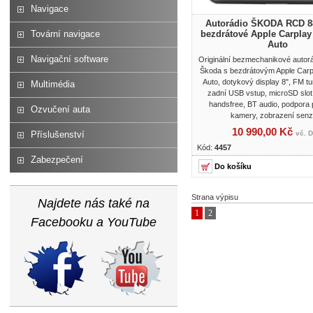
Navigace
Autorádio ŠKODA RCD 8
Tovární navigace
bezdrátové Apple Carplay
Auto
Navigační software
Originální bezmechanikové autor
Škoda s bezdrátovým Apple Carpl
Auto, dotykový display 8", FM tun
Multimédia
zadní USB vstup, microSD slot,
handsfree, BT audio, podpora
Ozvučení auta
kamery, zobrazení senz
10 990,00 Kč
Příslušenství
vč. 
Kód:
4457
Zabezpečení
Strana výpisu
Najdete nás také na
1
2
Facebooku a YouTube