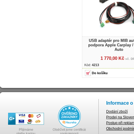
USB adaptér pro MIB aut
podpora Apple Carplay /
Auto
1 770,00 Kč
vč. D
Kód:
4213
Informace o
Dodání zboží
Prodej na Slove
Postup při rekla
Obchodní podmí
Přijímáme
Obdrželi jsme certifikát
platby kartou
spokojenosti