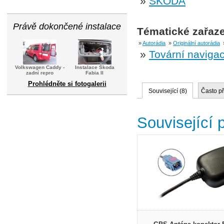
»
ŠKODA
Právě dokončené instalace
Tématické zařaze
»
Autorádia
»
Originální autorádia
»
Tovární naviga
Volkswagen Caddy -
Instalace Škoda
zadní repro
Fabia II
Prohlédněte si fotogalerii
Související (
8
)
Často p
Související 