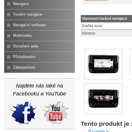
Navigace
Tovární navigace
Vlastnosti tovární navigace
Navigační software
Značka vozu:
Výrobce:
Multimédia
Ozvučení auta
Příslušenství
Zabezpečení
Najdete nás také na
Facebooku a YouTube
Tento produkt je