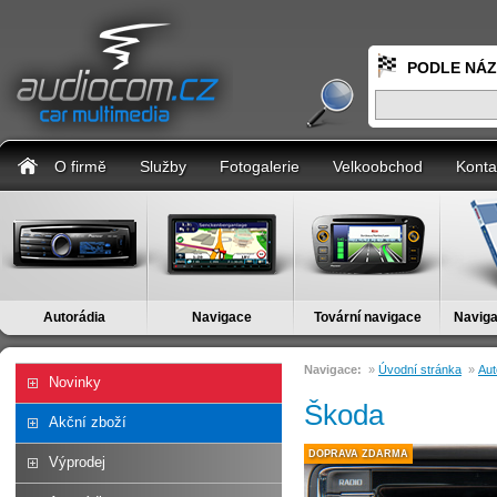
PODLE NÁ
O firmě
Služby
Fotogalerie
Velkoobchod
Konta
Autorádia
Navigace
Tovární navigace
Naviga
Navigace:
»
Úvodní stránka
»
Aut
Novinky
Škoda
Akční zboží
DOPRAVA ZDARMA
Výprodej