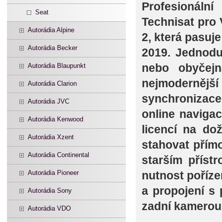
Profesionáln
Seat
Technisat pro
Autorádia Alpine
2, která pasuj
Autorádia Becker
2019. Jednodu
nebo obyčej
Autorádia Blaupunkt
nejmodernějš
Autorádia Clarion
synchronizac
Autorádia JVC
online naviga
Autorádia Kenwood
licencí na do
Autorádia Xzent
stahovat přím
Autorádia Continental
starším příst
Autorádia Pioneer
nutnost poříze
a propojení s
Autorádia Sony
zadní kamerou
Autorádia VDO