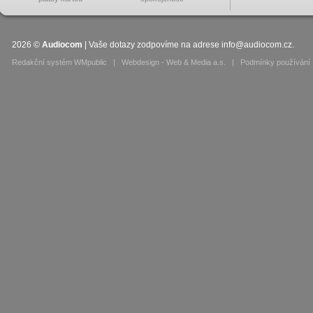
2026
©
Audiocom
| Vaše dotazy zodpovíme na adrese
info@audiocom.cz
.
Redakční systém WMpublic
|
Webdesign - Web & Media a.s.
|
Podmínky používání