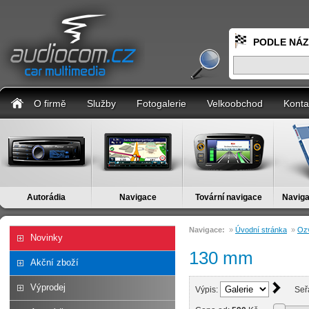
PODLE NÁ
O firmě
Služby
Fotogalerie
Velkoobchod
Konta
Autorádia
Navigace
Tovární navigace
Naviga
Navigace:
»
Úvodní stránka
»
Ozv
Novinky
130 mm
Akční zboží
Výprodej
Výpis:
Seř