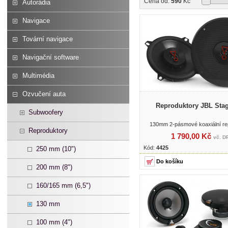
Cena od:
590
Kč
Autorádia
Navigace
Tovární navigace
Navigační software
Multimédia
Ozvučení auta
Reproduktory JBL Stag
Subwoofery
130mm 2-pásmové koaxiální re
Reproduktory
1 790,00 Kč
vč. D
Kód:
4425
250 mm (10")
200 mm (8")
160/165 mm (6,5")
130 mm
100 mm (4")