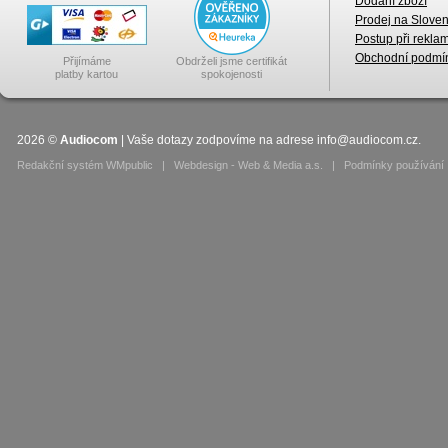
Dodání zboží
Prodej na Slove
Postup při rekla
Obchodní podmí
Přijímáme
Obdrželi jsme certifikát
platby kartou
spokojenosti
2026
©
Audiocom
| Vaše dotazy zodpovíme na adrese
info@audiocom.cz
.
Redakční systém WMpublic
|
Webdesign - Web & Media a.s.
|
Podmínky používání