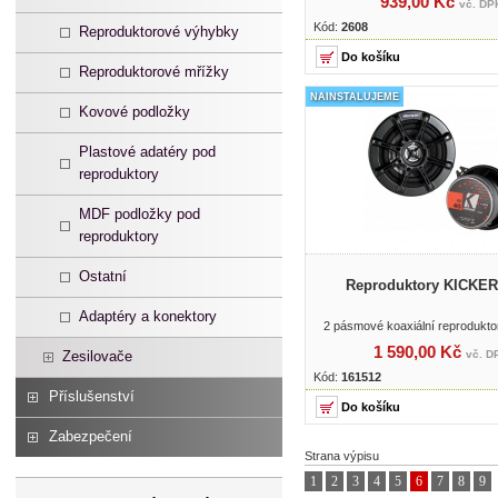
939,00 Kč
vč. DP
Kód:
2608
Reproduktorové výhybky
Reproduktorové mřížky
NAINSTALUJEME
Kovové podložky
Plastové adatéry pod
reproduktory
MDF podložky pod
reproduktory
Ostatní
Reproduktory KICKER
Adaptéry a konektory
2 pásmové koaxiální reproduktor
1 590,00 Kč
Zesilovače
vč. D
Kód:
161512
Příslušenství
Zabezpečení
Strana výpisu
1
2
3
4
5
6
7
8
9