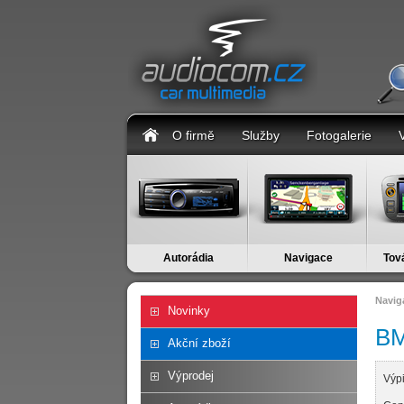
O firmě
Služby
Fotogalerie
Autorádia
Navigace
Tov
Navig
Novinky
B
Akční zboží
Výprodej
Výp