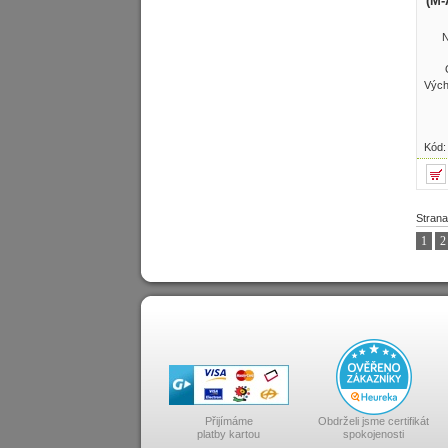
(M-
N
Vých
Kód
Strana
1
2
Přijímáme
Obdrželi jsme certifikát
platby kartou
spokojenosti