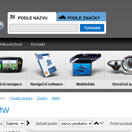
PODLE NÁZVU
PODLE ZNAČKY
Velkoobchod
Kontakt
ární navigace
Navigační software
Multimédia
Ozvučení a
ace:
»
Úvodní stránka
»
Značky
»
BMW
MW
is:
Seřadit podle:
Počet produkt