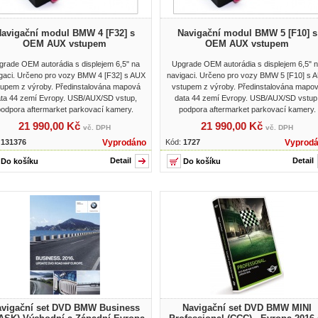
avigační modul BMW 4 [F32] s
Navigační modul BMW 5 [F10] s
OEM AUX vstupem
OEM AUX vstupem
grade OEM autorádia s displejem 6,5" na
Upgrade OEM autorádia s displejem 6,5" 
gaci. Určeno pro vozy BMW 4 [F32] s AUX
navigaci. Určeno pro vozy BMW 5 [F10] s 
tupem z výroby. Předinstalována mapová
vstupem z výroby. Předinstalována mapo
ta 44 zemí Evropy. USB/AUX/SD vstup,
data 44 zemí Evropy. USB/AUX/SD vstup
odpora aftermarket parkovací kamery.
podpora aftermarket parkovací kamery.
21 990,00 Kč
21 990,00 Kč
vč. DPH
vč. DPH
:
131376
Vyprodáno
Kód:
1727
Vyprod
Detail
Detail
vigační set DVD BMW Business
Navigační set DVD BMW MINI