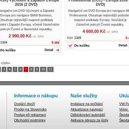
ASK) Východní a Západní Evropa
Professional (CCC) - Evropa 2016 
2016 (2 DVD)
DVD)
avigační set DVD Východní a Západní
Navigační set DVD Evropa pro navigace M
Evropa pro navigace BMW Business.
Professional. Obsahuje nejnovější podrob
Obsahuje nejnovější mapové podklady
mapové podklady Evropy. Součástí je
odní i Západní Evropy, včetně částečného
částečné pokrytí České republiky.
pokrytí České a Slovenské republiky.
4 600,00 Kč
vč. DPH
2 990,00 Kč
vč. DPH
Kód:
1325
5 
:
1324
5 dní
Detail
Detail
 výpisu
3
4
5
6
7
8
9
10
11
Informace o nákupu
Naše služby
Ukáz
Dodání zboží
Instalace na počkání
VW Pa
Prodej na Slovensko
Aktualizace navigací
Volvo
Postup při reklamaci
Odblokování autorádií
Škoda 
Obchodní podmínky
Aktivace obrazu za jízdy
Škoda