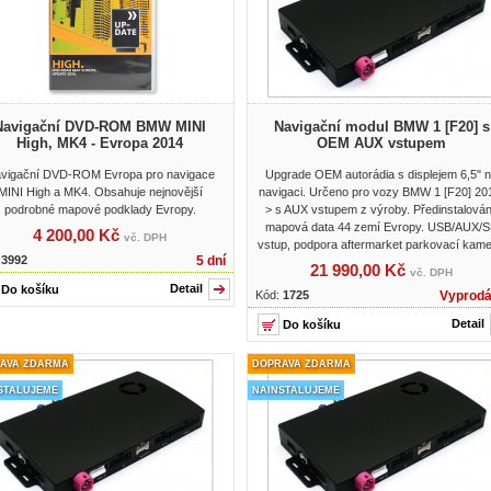
Navigační DVD-ROM BMW MINI
Navigační modul BMW 1 [F20] s
High, MK4 - Evropa 2014
OEM AUX vstupem
vigační DVD-ROM Evropa pro navigace
Upgrade OEM autorádia s displejem 6,5" 
MINI High a MK4. Obsahuje nejnovější
navigaci. Určeno pro vozy BMW 1 [F20] 20
podrobné mapové podklady Evropy.
> s AUX vstupem z výroby. Předinstalová
mapová data 44 zemí Evropy. USB/AUX/
4 200,00 Kč
vč. DPH
vstup, podpora aftermarket parkovací kame
:
3992
5 dní
21 990,00 Kč
vč. DPH
Detail
Kód:
1725
Vyprod
Detail
AVA ZDARMA
DOPRAVA ZDARMA
STALUJEME
NAINSTALUJEME