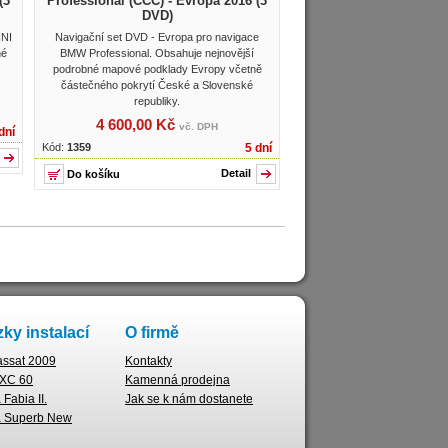
(3
Professional (CCC) - Evropa 2016 (3
DVD)
INI
Navigační set DVD - Evropa pro navigace
né
BMW Professional. Obsahuje nejnovější
podrobné mapové podklady Evropy včetně
částečného pokrytí České a Slovenské
republiky.
4 600,00 Kč
vč. DPH
dní
Kód:
1359
5 dní
Detail
ky instalací
O firmě
ssat 2009
Kontakty
 XC 60
Kamenná prodejna
Fabia II.
Jak se k nám dostanete
 Superb New