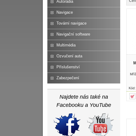
Cen
Autorádia
Navigace
Tovární navigace
Navigační software
Multimédia
Ozvučení auta
M
Příslušenství
Mří
Zabezpečení
Kód
Najdete nás také na
Facebooku a YouTube