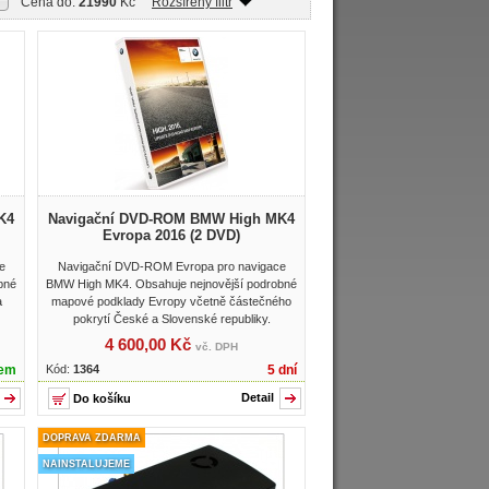
Cena do:
21990
Kč
Rozšířený filtr
K4
Navigační DVD-ROM BMW High MK4
Evropa 2016 (2 DVD)
e
Navigační DVD-ROM Evropa pro navigace
bné
BMW High MK4. Obsahuje nejnovější podrobné
a
mapové podklady Evropy včetně částečného
pokrytí České a Slovenské republiky.
4 600,00 Kč
vč. DPH
dem
Kód:
1364
5 dní
Detail
DOPRAVA ZDARMA
NAINSTALUJEME