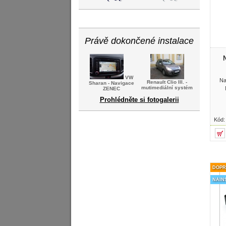
Právě dokončené instalace
VW
Na
Renault Clio III. -
Sharan - Navigace
mutimediální systém
ZENEC
Prohlédněte si fotogalerii
Kód
DOPR
NAIN