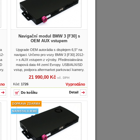
Navigační modul BMW 3 [F30] s
OEM AUX vstupem
na
Upgrade OEM autorádia s displejem 6,5" na
12-
navigaci. Určeno pro vozy BMW 3 [F30] 2012-
na
> s AUX vstupem z výroby. Předinstalována
SD
mapová data 44 zemí Evropy. USB/AUX/SD
ry.
vstup, podpora aftermarket parkovací kamery.
21 990,00 Kč
vč. DPH
áno
Kód:
1726
Vyprodáno
Detail
DOPRAVA ZDARMA
NAINSTALUJEME