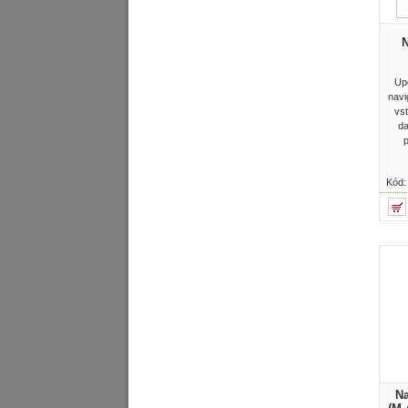
N
Up
navi
vs
da
p
Kód
Na