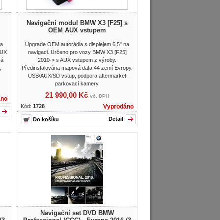
Navigační modul BMW X3 [F25] s
OEM AUX vstupem
na
Upgrade OEM autorádia s displejem 6,5" na
AUX
navigaci. Určeno pro vozy BMW X3 [F25]
vá
2010-> s AUX vstupem z výroby.
,
Předinstalována mapová data 44 zemí Evropy.
USB/AUX/SD vstup, podpora aftermarket
parkovací kamery.
21 990,00 Kč
vč. DPH
áno
Kód:
1728
Vyprodáno
Detail
Navigační set DVD BMW