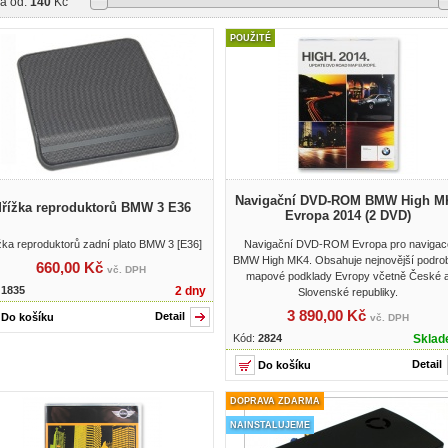
a od:
140
Kč
POUŽITÉ
Navigační DVD-ROM BMW High M
řížka reproduktorů BMW 3 E36
Evropa 2014 (2 DVD)
žka reproduktorů zadní plato BMW 3 [E36]
Navigační DVD-ROM Evropa pro navigac
BMW High MK4. Obsahuje nejnovější podro
660,00 Kč
vč. DPH
mapové podklady Evropy včetně České 
:
1835
2 dny
Slovenské republiky.
3 890,00 Kč
Detail
vč. DPH
Kód:
2824
Skla
Detail
DOPRAVA ZDARMA
NAINSTALUJEME