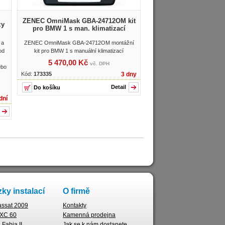
ZENEC OmniMask GBA-24712OM kit
zy
pro BMW 1 s man. klimatizací
 a
ZENEC OmniMask GBA-24712OM montážní
od
kit pro BMW 1 s manuální klimatizací
5 470,00 Kč
vč. DPH
ebo
Kód:
173335
3 dny
Detail
dní
ky instalací
O firmě
ssat 2009
Kontakty
 XC 60
Kamenná prodejna
Fabia II.
Jak se k nám dostanete