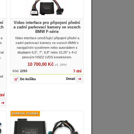
ní
Video interface pro připojení přední
ch
a zadní parkovací kamery ve vozech
BMW F-série
 a
Video interface umožňující připojení přední a
s
zadní parkovací kamery ve vozech BMW s
navigačním systémem nebo autorádiem s
nal
displejem 6,5", 7", 8,8" nebo 10,25" s 4+2
,
pinovým HSD2 LVDS konektorem.
10 700,00 Kč
vč. DPH
Kód:
2293
7 dní
ual
Detail
dní
DOPRAVA ZDARMA