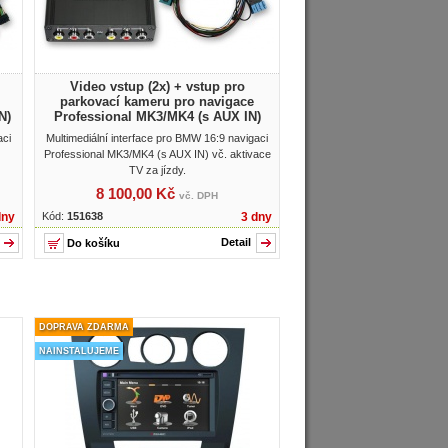
Video vstup (2x) + vstup pro
parkovací kameru pro navigace
N)
Professional MK3/MK4 (s AUX IN)
aci
Multimediální interface pro BMW 16:9 navigaci
Professional MK3/MK4 (s AUX IN) vč. aktivace
TV za jízdy.
8 100,00 Kč
vč. DPH
dny
Kód:
151638
3 dny
Detail
DOPRAVA ZDARMA
NAINSTALUJEME