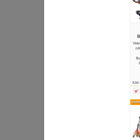
B
Vide
zd
Bu
Kód
DOPR