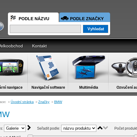
PODLE NÁZVU
PODLE ZNAČKY
Velkoobchod
Kontakt
ární navigace
Navigační software
Multimédia
Ozvučení a
ace:
»
Úvodní stránka
»
Značky
»
BMW
MW
is:
Seřadit podle:
Počet produkt