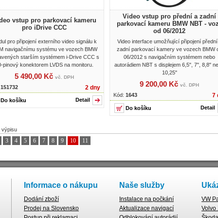
Video vstup pro přední a zadní
deo vstup pro parkovací kameru
parkovací kameru BMW NBT - vo
pro iDrive CCC
od 06/2012
ul pro připojení externího video signálu k
Video interface umožňující připojení přední
 navigačnímu systému ve vozech BMW
zadní parkovací kamery ve vozech BMW 
avených starším systémem i-Drive CCC s
06/2012 s navigačním systémem nebo
0-pinový konektorem LVDS na monitoru.
autorádiem NBT s displejem 6,5", 7", 8,8" n
10,25"
5 490,00 Kč
vč. DPH
9 200,00 Kč
vč. DPH
:
151732
2 dny
Kód:
1643
7 
Detail
Detail
 výpisu
3
4
5
6
7
8
9
10
11
Informace o nákupu
Naše služby
Ukáz
Dodání zboží
Instalace na počkání
VW Pa
Prodej na Slovensko
Aktualizace navigací
Volvo
Postup při reklamaci
Odblokování autorádií
Škoda 