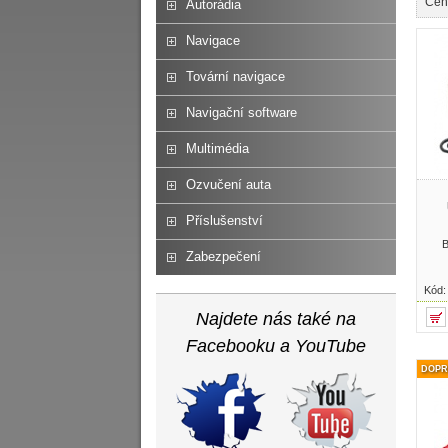
Cen
Autorádia
Navigace
Tovární navigace
Navigační software
Multimédia
Ozvučení auta
Příslušenství
B
Zabezpečení
Kód
Najdete nás také na
Facebooku a YouTube
DOPR