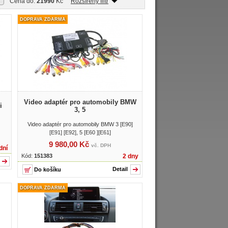
Cena do:
21990
Kč
Rozšířený filtr
DOPRAVA ZDARMA
Video adaptér pro automobily BMW
i
3, 5
Video adaptér pro automobily BMW 3 [E90]
[E91] [E92], 5 [E60 ][E61]
9 980,00 Kč
vč. DPH
dní
Kód:
151383
2 dny
Detail
DOPRAVA ZDARMA