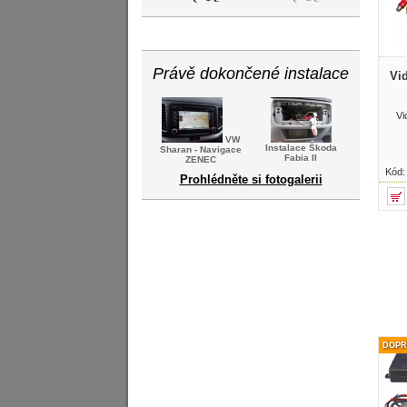
Právě dokončené instalace
Vi
Vi
VW
Instalace Škoda
Sharan - Navigace
Fabia II
ZENEC
Kód
Prohlédněte si fotogalerii
DOPR