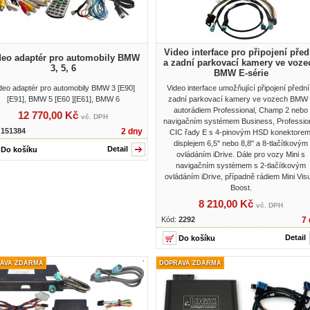
Video interface pro připojení před
deo adaptér pro automobily BMW
a zadní parkovací kamery ve voze
3, 5, 6
BMW E-série
deo adaptér pro automobily BMW 3 [E90]
Video interface umožňující připojení přední
[E91], BMW 5 [E60 ][E61], BMW 6
zadní parkovací kamery ve vozech BMW 
autorádiem Professional, Champ 2 nebo
12 770,00 Kč
vč. DPH
navigačním systémem Business, Professio
:
151384
2 dny
CIC řady E s 4-pinovým HSD konektorem
displejem 6,5" nebo 8,8" a 8-tlačítkovým
Detail
ovládáním iDrive. Dále pro vozy Mini s
navigačním systémem s 2-tlačítkovým
ovládáním iDrive, případně rádiem Mini Vis
Boost.
8 210,00 Kč
vč. DPH
Kód:
2292
7 
Detail
AVA ZDARMA
DOPRAVA ZDARMA