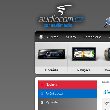
O firmě
Služby
Fotogalerie
Autorádia
Navigace
Tov
Navig
Novinky
B
Akční zboží
Výprodej
Výp