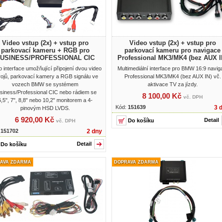
Video vstup (2x) + vstup pro
Video vstup (2x) + vstup pro
parkovací kameru + RGB pro
parkovací kameru pro navigace
USINESS/PROFESSIONAL CIC
Professional MK3/MK4 (bez AUX I
o interface umožňující připojení dvou video
Multimediální interface pro BMW 16:9 navig
rojů, parkovací kamery a RGB signálu ve
Professional MK3/MK4 (bez AUX IN) vč.
vozech BMW se systémem
aktivace TV za jízdy.
siness/Professional CIC nebo rádiem se
8 100,00 Kč
vč. DPH
6,5", 7", 8,8" nebo 10,2" monitorem a 4-
Kód:
151639
3 
pinovým HSD LVDS.
6 920,00 Kč
Detail
vč. DPH
:
151702
2 dny
Detail
AVA ZDARMA
DOPRAVA ZDARMA