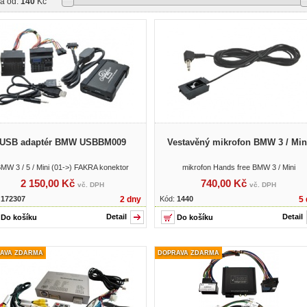
a od:
140
Kč
USB adaptér BMW USBBM009
Vestavěný mikrofon BMW 3 / Min
MW 3 / 5 / Mini (01->) FAKRA konektor
mikrofon Hands free BMW 3 / Mini
2 150,00 Kč
740,00 Kč
vč. DPH
vč. DPH
:
172307
2 dny
Kód:
1440
5 
Detail
Detail
AVA ZDARMA
DOPRAVA ZDARMA