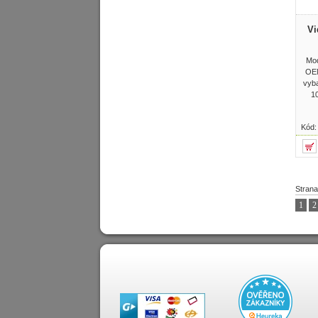
Vi
Mod
OEM
vyb
1
Kód
Strana
1
2