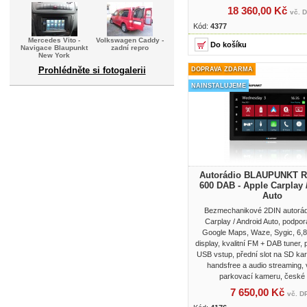
18 360,00 Kč
vč. 
Kód:
4377
Mercedes Vito -
Volkswagen Caddy -
Navigace Blaupunkt
zadní repro
New York
Prohlédněte si fotogalerii
DOPRAVA ZDARMA
NAINSTALUJEME
Autorádio BLAUPUNKT R
600 DAB - Apple Carplay 
Auto
Bezmechanikové 2DIN autorádi
Carplay / Android Auto, podpor
Google Maps, Waze, Sygic, 6,8"
display, kvalitní FM + DAB tuner, 
USB vstup, přední slot na SD kar
handsfree a audio streaming, 
parkovací kameru, české
7 650,00 Kč
vč. D