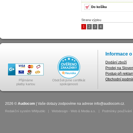
Strana výpisu
1
2
3
4
Informace o
Dodání zboží
Prodej na Slove
Postup při rekla
Obchodní podmí
Přijímáme
Obdrželi jsme certifikát
platby kartou
spokojenosti
2026
©
Audiocom
| Vaše dotazy zodpovíme na adrese
info@audiocom.cz
.
Redakční systém WMpublic
|
Webdesign - Web & Media a.s.
|
Podmínky používání