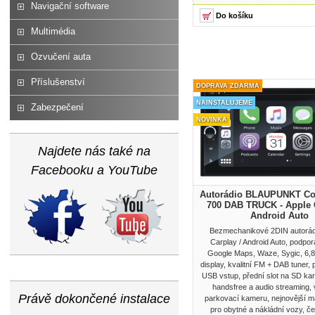
Navigační software
Multimédia
Ozvučení auta
Příslušenství
DOPRAVA ZDARMA
NAINSTALUJEME
Zabezpečení
NOVINKA
Najdete nás také na
Facebooku a YouTube
Autorádio BLAUPUNKT C
700 DAB TRUCK - Apple C
Android Auto
Bezmechanikové 2DIN autorádi
Carplay / Android Auto, podpor
Google Maps, Waze, Sygic, 6,8"
display, kvalitní FM + DAB tuner, 
USB vstup, přední slot na SD kar
handsfree a audio streaming, 
Právě dokončené instalace
parkovací kameru, nejnovější 
pro obytné a nákládní vozy, 