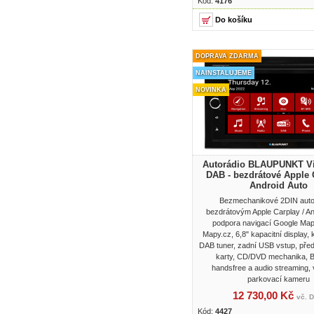
Kód:
4176
DOPRAVA ZDARMA
NAINSTALUJEME
NOVINKA
Autorádio BLAUPUNKT Vi
DAB - bezdrátové Apple 
Android Auto
Bezmechanikové 2DIN auto
bezdrátovým Apple Carplay / An
podpora navigací Google Ma
Mapy.cz, 6,8" kapacitní display, 
DAB tuner, zadní USB vstup, před
karty, CD/DVD mechanika, B
handsfree a audio streaming, 
parkovací kameru
12 730,00 Kč
vč. 
Kód:
4427