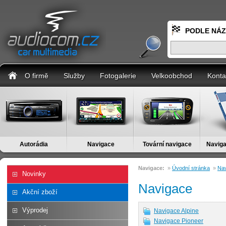
PODLE NÁ
O firmě
Služby
Fotogalerie
Velkoobchod
Konta
Autorádia
Navigace
Tovární navigace
Naviga
Navigace:
»
Úvodní stránka
»
Na
Novinky
Navigace
Akční zboží
Výprodej
Navigace Alpine
Navigace Pioneer