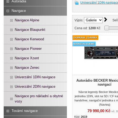
Autorádia
Univerzální 1DIN navigac
Navigace
Navigace Alpine
Výpis:
Seř
Cena od:
1200
Kč
Navigace Blaupunkt
DOPRAVA ZDARMA
Navigace Kenwood
NAINSTALUJEME
Navigace Pioneer
Navigace Xzent
Navigace Zenec
Univerzální 1DIN navigace
Autorádio BECKER Mexic
navigací
Univerzální 2DIN navigace
Návrat legendy Becker Mexiko
Navigace pro nákladní a obytné
jednotka 1DIN, slot na SD / CF kar
handsfree, navigační jednotka s
vozy
(Navteq)
79 990,00 Kč
Tovární navigace
vč. 
Kód:
2619